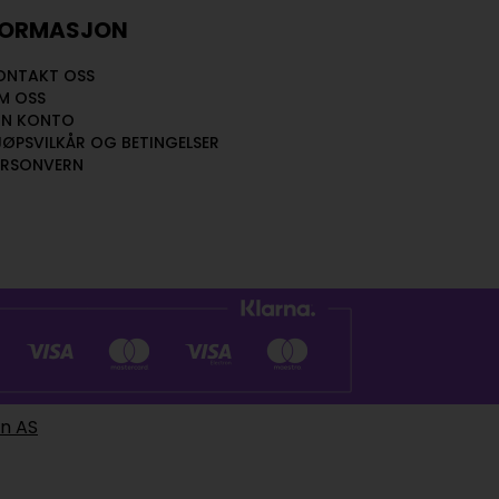
FORMASJON
ONTAKT OSS
M OSS
IN KONTO
JØPSVILKÅR OG BETINGELSER
ERSONVERN
en AS