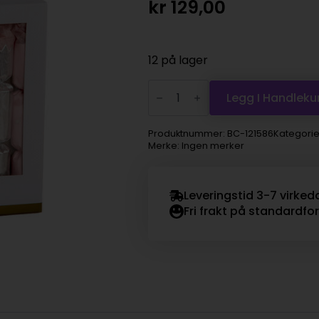
kr
129,00
12 på lager
Smell
bon-
Legg I Handleku
bon
lysrosa
antall
Produktnummer:
BC-121586
Kategorie
Merke: Ingen merker
Leveringstid 3-7 virked
Fri frakt på standardfo