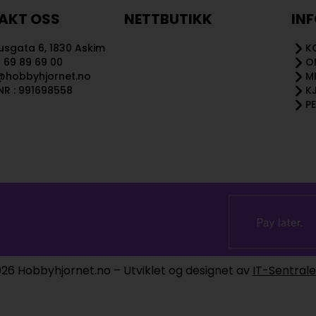
AKT OSS
NETTBUTIKK
IN
sgata 6, 1830 Askim
K
 69 89 69 00
O
@hobbyhjornet.no
M
R : 991698558
K
P
26 Hobbyhjornet.no – Utviklet og designet av
IT-Sentral