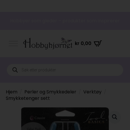
Hobbyer som gleder – produkter som inspirerer
kr
0,00
Products
search
Hjem
Perler og Smykkedeler
Verktøy
Smykketenger sett