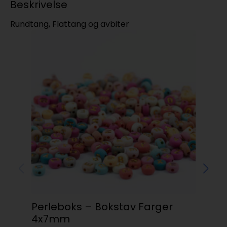
Beskrivelse
Rundtang, Flattang og avbiter
Perleboks – Bokstav Farger
Sn
4x7mm
kr