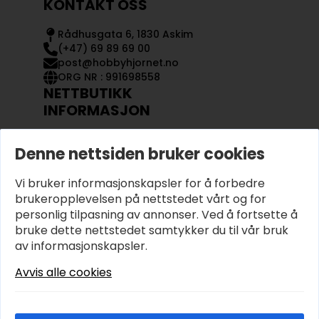
KONTAKT OSS
Rådhusgata 6, 1830 Askim
(+47) 69 89 69 00
post@hobbyhjornet.no
ORG NR : 991698558
NETTBUTIKK
INFORMASJON
KONTAKT OSS
Denne nettsiden bruker cookies
OM OSS
MIN KONTO
Vi bruker informasjonskapsler for å forbedre
KJØPSVILKÅR OG BETINGELSER
PERSONVERN
brukeropplevelsen på nettstedet vårt og for
personlig tilpasning av annonser. Ved å fortsette å
bruke dette nettstedet samtykker du til vår bruk
av informasjonskapsler.
Avvis alle cookies