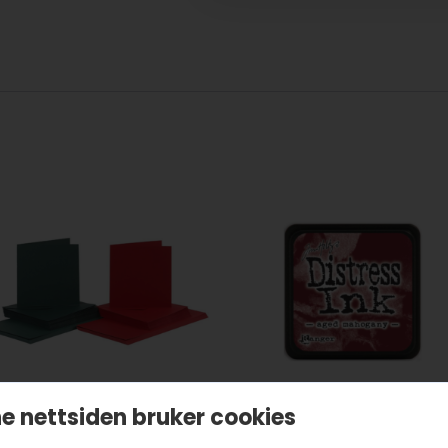
e nettsiden bruker cookies
ort og konvolutter
Distress mini ink Ag