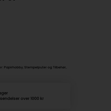
er:
Papirhobby
,
Stempelputer og Tilbehør
,
ager
rsendelser over 1000 kr