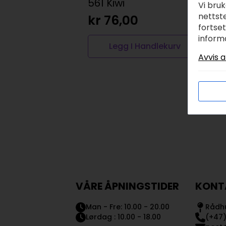
561 Kiwi
r
Vi bru
nettste
kr
76,00
k
fortse
inform
Legg I Handlekurv
Avvis a
VÅRE ÅPNINGSTIDER
KONT
Man - Fre: 10.00 - 20.00
Rådhu
Lørdag : 10.00 - 18.00
(+47)