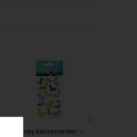
ed
Cooky klistremerker –
Encore metalli