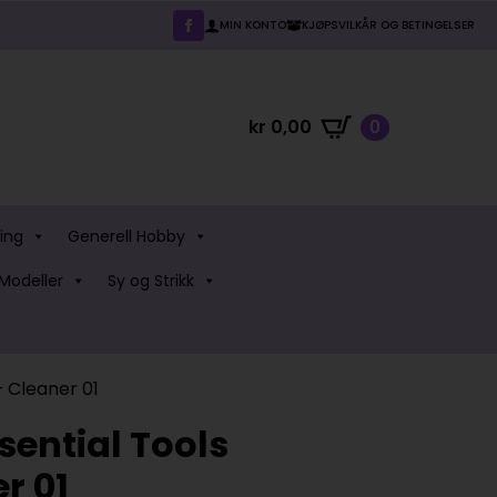
MIN KONTO
KJØPSVILKÅR OG BETINGELSER
kr
0,00
0
ing
Generell Hobby
Modeller
Sy og Strikk
– Cleaner 01
sential Tools
r 01