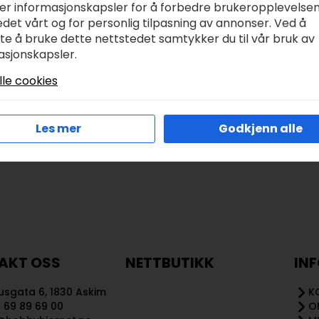
ød/grønn 50stk
mahogany
ker informasjonskapsler for å forbedre brukeropplevelse
det vårt og for personlig tilpasning av annonser. Ved å
r
149,00
kr
58,00
tte å bruke dette nettstedet samtykker du til vår bruk av
asjonskapsler.
Legg I Handlekurv
Legg I Handlekurv
lle cookies
Les mer
Godkjenn alle
AKT OSS
NETTBUTIKK
IN
sgata 6, 1830 Askim
K
 69 89 69 00
O