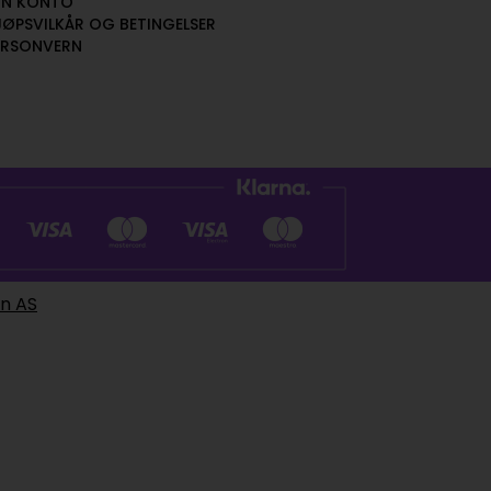
IN KONTO
JØPSVILKÅR OG BETINGELSER
ERSONVERN
en AS