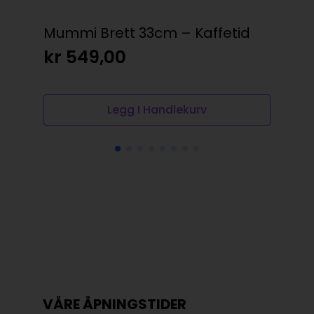
Mummi Brett 33cm – Kaffetid
Dis
kr
549,00
kr
Legg I Handlekurv
VÅRE ÅPNINGSTIDER