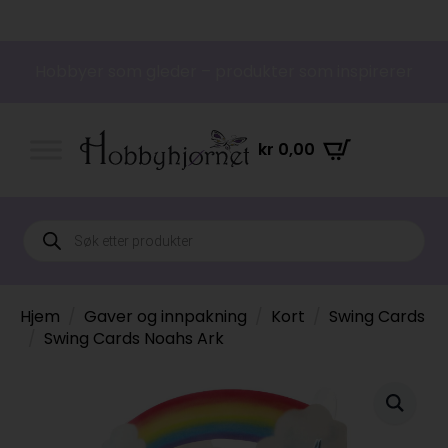
Hobbyer som gleder – produkter som inspirerer
kr
0,00
Products
search
Hjem
Gaver og innpakning
Kort
Swing Cards
Swing Cards Noahs Ark