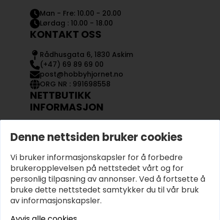
Man - Fre: 10.00 - 20.00
Lørdag : 10.00 - 18.00
KONTAKT OSS
Rådhusgata 6, 1830 Askim
(+47) 69 89 69 00
post@hobbyhjornet.no
ORG NR : 991698558
NETTBUTIKK
INFORMASJON
KONTAKT OSS
Denne nettsiden bruker cookies
OM OSS
MIN KONTO
Vi bruker informasjonskapsler for å forbedre
KJØPSVILKÅR OG BETINGELSER
PERSONVERN
brukeropplevelsen på nettstedet vårt og for
personlig tilpasning av annonser. Ved å fortsette å
bruke dette nettstedet samtykker du til vår bruk
av informasjonskapsler.
Avvis alle cookies