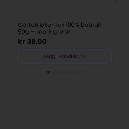
Cotton Øko-Tex 100% bomull
Gü
50g – mørk grønn
20
kr
38,00
kr
Legg I Handlekurv