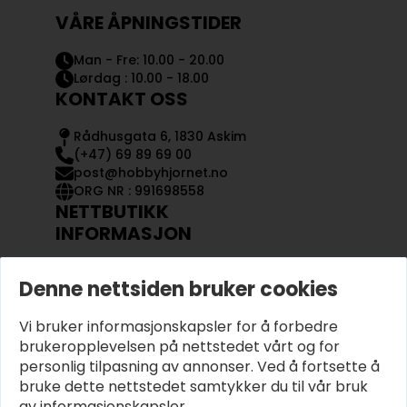
VÅRE ÅPNINGSTIDER
Man - Fre: 10.00 - 20.00
Lørdag : 10.00 - 18.00
KONTAKT OSS
Rådhusgata 6, 1830 Askim
(+47) 69 89 69 00
post@hobbyhjornet.no
ORG NR : 991698558
NETTBUTIKK
INFORMASJON
KONTAKT OSS
Denne nettsiden bruker cookies
OM OSS
MIN KONTO
Vi bruker informasjonskapsler for å forbedre
KJØPSVILKÅR OG BETINGELSER
PERSONVERN
brukeropplevelsen på nettstedet vårt og for
personlig tilpasning av annonser. Ved å fortsette å
bruke dette nettstedet samtykker du til vår bruk
av informasjonskapsler.