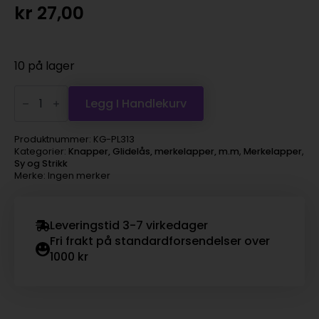
kr
27,00
10 på lager
Symerke
Håndlaget
Legg I Handlekurv
Sjiraff
antall
Produktnummer:
KG-PL313
Kategorier:
Knapper, Glidelås, merkelapper, m.m
,
Merkelapper
,
Sy og Strikk
Merke: Ingen merker
Leveringstid 3-7 virkedager
Fri frakt på standardforsendelser over
1000 kr