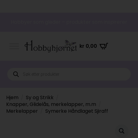
Hobbyer som gleder – produkter som inspirerer
kr
0,00
Products
search
Hjem
Sy og Strikk
Knapper, Glidelås, merkelapper, m.m
Merkelapper
Symerke Håndlaget Sjiraff