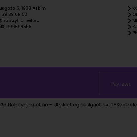
sgata 6, 1830 Askim
K
 69 89 69 00
O
@hobbyhjornet.no
M
R : 991698558
K
P
26 Hobbyhjornet.no – Utviklet og designet av
IT-Sentral