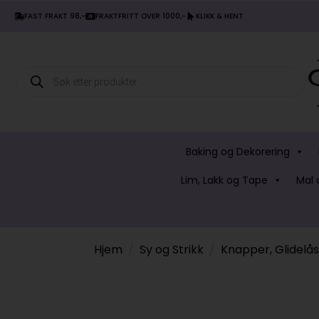
FAST FRAKT 98,-
FRAKTFRITT OVER 1000,-
KLIKK & HENT
Products
search
Baking og Dekorering
Lim, Lakk og Tape
Mal 
Hjem
Sy og Strikk
Knapper, Glidelå