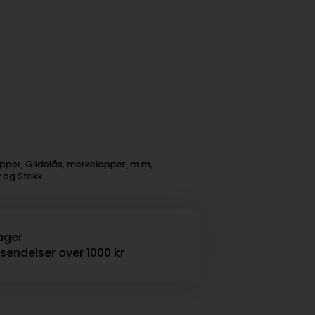
pper, Glidelås, merkelapper, m.m
,
 og Strikk
ager
rsendelser over 1000 kr