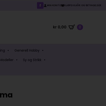
MIN KONTO
KJØPSVILKÅR OG BETINGELSER
kr
0,00
0
ing
Generell Hobby
Modeller
Sy og Strikk
mma