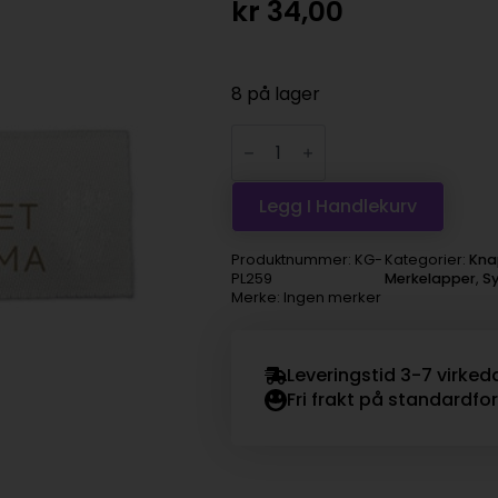
kr
34,00
8 på lager
Symerke
Mamma
antall
Legg I Handlekurv
Produktnummer:
KG-
Kategorier:
Kna
PL259
Merkelapper
,
Sy
Merke: Ingen merker
Leveringstid 3-7 virked
Fri frakt på standardfo