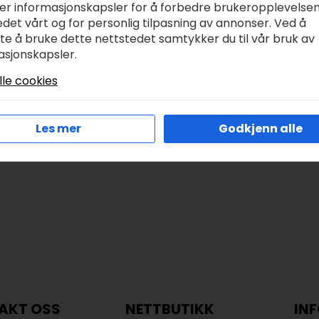
ker informasjonskapsler for å forbedre brukeropplevelse
rym symaskinolje
Prym Ergonomics
det vårt og for personlig tilpasning av annonser. Ved å
0ml
rundpinne 60cm – 6,
tte å bruke dette nettstedet samtykker du til vår bruk av
r
70,00
kr
155,00
asjonskapsler.
lle cookies
Legg I Handlekurv
Legg I Handlekurv
Les mer
Godkjenn alle
AKT OSS
NETTBUTIKK
IN