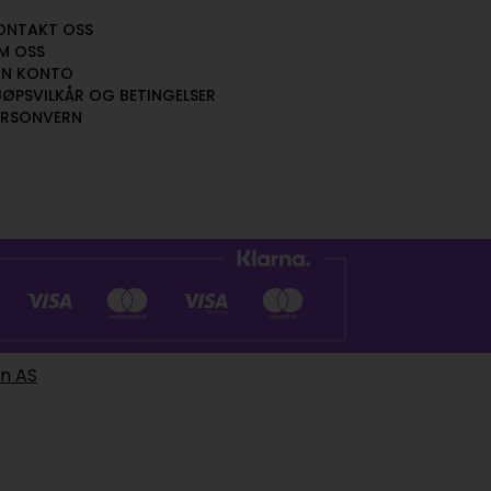
ONTAKT OSS
M OSS
IN KONTO
JØPSVILKÅR OG BETINGELSER
ERSONVERN
en AS