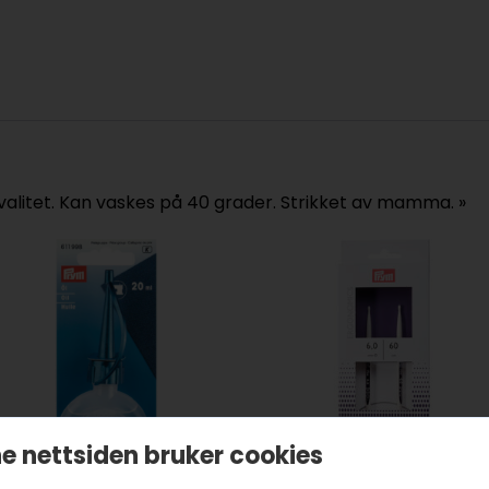
alitet. Kan vaskes på 40 grader. Strikket av mamma. »
e nettsiden bruker cookies