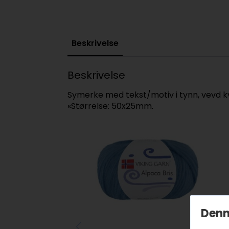
Beskrivelse
Beskrivelse
Symerke med tekst/motiv i tynn, vevd kv
«Størrelse: 50x25mm.
Denn