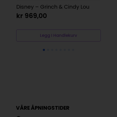
Disney – Grinch & Cindy Lou
Kop
kr
969,00
kr
Legg I Handlekurv
VÅRE ÅPNINGSTIDER