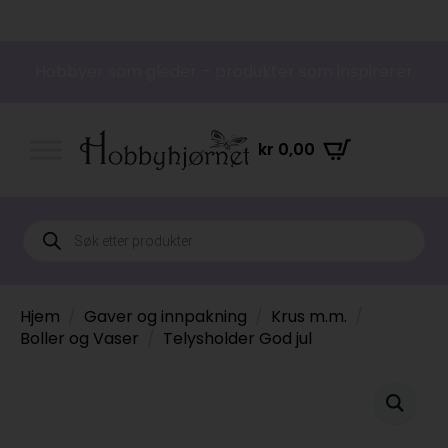
Hobbyer som gleder – produkter som inspirerer
kr
0,00
Products
search
Hjem
Gaver og innpakning
Krus m.m.
Boller og Vaser
Telysholder God jul