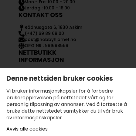
Man - Fre: 10.00 - 20.00
Lørdag : 10.00 - 18.00
KONTAKT OSS
Rådhusgata 6, 1830 Askim
(+47) 69 89 69 00
post@hobbyhjornet.no
ORG NR : 991698558
NETTBUTIKK
INFORMASJON
KONTAKT OSS
Denne nettsiden bruker cookies
OM OSS
MIN KONTO
Vi bruker informasjonskapsler for å forbedre
KJØPSVILKÅR OG BETINGELSER
PERSONVERN
brukeropplevelsen på nettstedet vårt og for
personlig tilpasning av annonser. Ved å fortsette å
bruke dette nettstedet samtykker du til vår bruk
av informasjonskapsler.
Avvis alle cookies