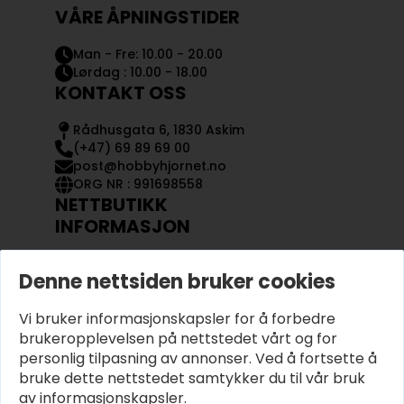
VÅRE ÅPNINGSTIDER
Man - Fre: 10.00 - 20.00
Lørdag : 10.00 - 18.00
KONTAKT OSS
Rådhusgata 6, 1830 Askim
(+47) 69 89 69 00
post@hobbyhjornet.no
ORG NR : 991698558
NETTBUTIKK
INFORMASJON
KONTAKT OSS
Denne nettsiden bruker cookies
OM OSS
MIN KONTO
Vi bruker informasjonskapsler for å forbedre
KJØPSVILKÅR OG BETINGELSER
PERSONVERN
brukeropplevelsen på nettstedet vårt og for
personlig tilpasning av annonser. Ved å fortsette å
bruke dette nettstedet samtykker du til vår bruk
av informasjonskapsler.