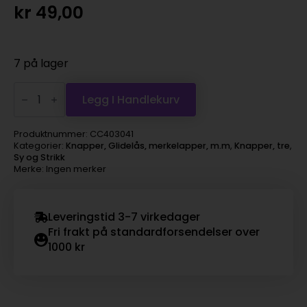
kr
49,00
7 på lager
Treknapper
15mm,
Legg I Handlekurv
50stk
antall
Produktnummer:
CC403041
Kategorier:
Knapper, Glidelås, merkelapper, m.m
,
Knapper, tre
,
Sy og Strikk
Merke: Ingen merker
Leveringstid 3-7 virkedager
Fri frakt på standardforsendelser over
1000 kr