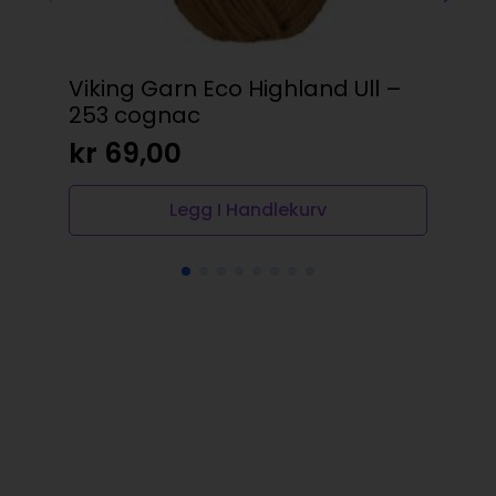
Viking Garn Eco Highland Ull –
Co
253 cognac
kr
kr
69,00
Legg I Handlekurv