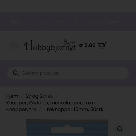
Hobbyer som gleder – produkter som inspirerer
kr
0,00
Products
search
Hjem
Sy og Strikk
Knapper, Glidelås, merkelapper, m.m
Knapper, tre
Treknapper 15mm, 50stk