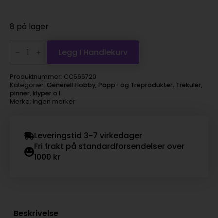
8 på lager
treperle
30mm,
Legg I Handlekurv
4stk
antall
Produktnummer:
CC566720
Kategorier:
Generell Hobby
,
Papp- og Treprodukter
,
Trekuler,
pinner, klyper o.l.
Merke: Ingen merker
Leveringstid 3-7 virkedager
Fri frakt på standardforsendelser over
1000 kr
Beskrivelse