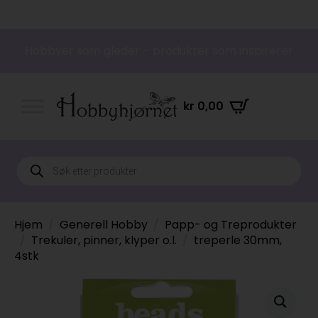
Hobbyer som gleder – produkter som inspirerer
kr
0,00
Products
search
Hjem
Generell Hobby
Papp- og Treprodukter
Trekuler, pinner, klyper o.l.
treperle 30mm,
4stk