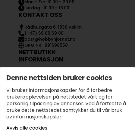
Man - Fre: 10.00 - 20.00
Lørdag : 10.00 - 18.00
KONTAKT OSS
Rådhusgata 6, 1830 Askim
(+47) 69 89 69 00
post@hobbyhjornet.no
ORG NR : 991698558
NETTBUTIKK
INFORMASJON
KONTAKT OSS
Denne nettsiden bruker cookies
OM OSS
MIN KONTO
Vi bruker informasjonskapsler for å forbedre
KJØPSVILKÅR OG BETINGELSER
PERSONVERN
brukeropplevelsen på nettstedet vårt og for
personlig tilpasning av annonser. Ved å fortsette å
bruke dette nettstedet samtykker du til vår bruk
av informasjonskapsler.
Avvis alle cookies