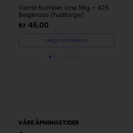
Cernit Number One 56g – 425
Pa
Beigerosa (hudfarge)
kr
kr
46,00
Legg I Handlekurv
VÅRE ÅPNINGSTIDER