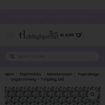
Hobbyer som gleder – produkter som inspirerer
kr
0,00
Products
search
Hjem
Papirhobby
Mønsterpapir
Papirdesign
Ungdommelig – Tohjuling, blå