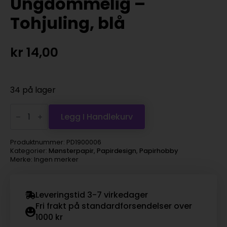
Ungdommelig –
Tohjuling, blå
kr
14,00
34 på lager
Ungdommelig
-
Legg I Handlekurv
Tohjuling,
blå
antall
Produktnummer:
PD1900006
Kategorier:
Mønsterpapir
,
Papirdesign
,
Papirhobby
Merke: Ingen merker
Leveringstid 3-7 virkedager
Fri frakt på standardforsendelser over
1000 kr