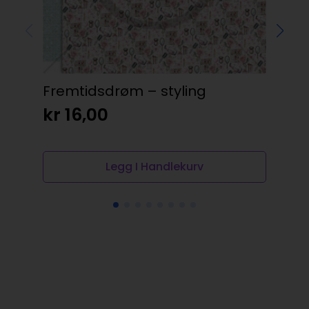
Fremtidsdrøm – styling
Dis
kr
16,00
kr
Legg I Handlekurv