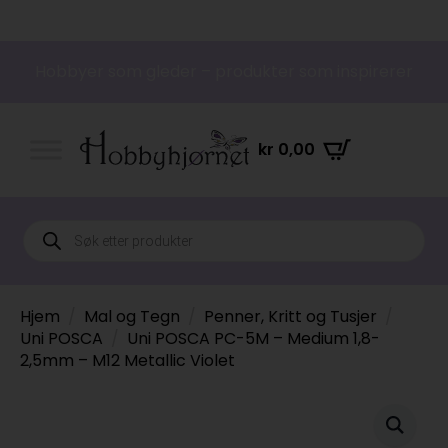
Hobbyer som gleder – produkter som inspirerer
kr
0,00
Products
search
Hjem
Mal og Tegn
Penner, Kritt og Tusjer
Uni POSCA
Uni POSCA PC-5M – Medium 1,8-
2,5mm – M12 Metallic Violet