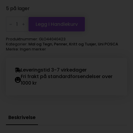
5 på lager
Uni
POSCA
Legg I Handlekurv
PC-
5M
–
Produktnummer:
GLO44040423
Medium
Kategorier:
Mal og Tegn
,
Penner, Kritt og Tusjer
,
Uni POSCA
1,8-
Merke: Ingen merker
2,5mm
–
M12
Metallic
Leveringstid 3-7 virkedager
Violet
antall
Fri frakt på standardforsendelser over
1000 kr
Beskrivelse