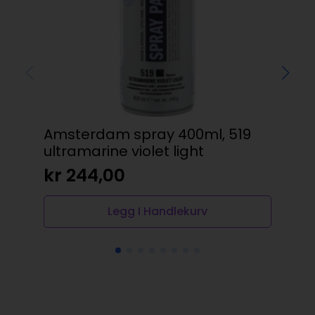
Amsterdam spray 400ml, 519
Pl
ultramarine violet light
cro
kr
244,00
kr
Legg I Handlekurv