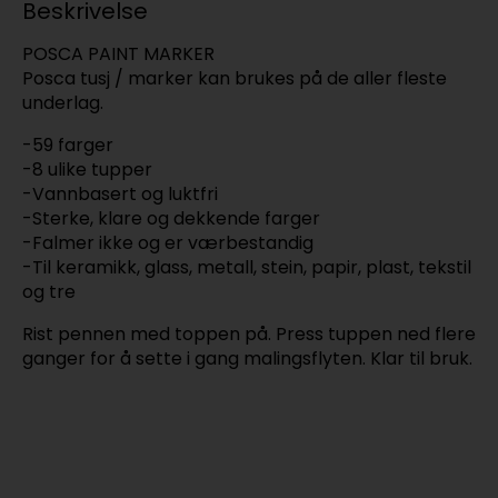
Beskrivelse
POSCA PAINT MARKER
Posca tusj / marker kan brukes på de aller fleste
underlag.
-59 farger
-8 ulike tupper
-Vannbasert og luktfri
-Sterke, klare og dekkende farger
-Falmer ikke og er værbestandig
-Til keramikk, glass, metall, stein, papir, plast, tekstil
og tre
Rist pennen med toppen på. Press tuppen ned flere
ganger for å sette i gang malingsflyten. Klar til bruk.