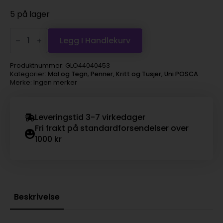
5 på lager
Uni
POSCA
Legg I Handlekurv
PC-
5M
–
Produktnummer:
GLO44040453
Medium
Kategorier:
Mal og Tegn
,
Penner, Kritt og Tusjer
,
Uni POSCA
1,8-
Merke: Ingen merker
2,5mm
–
Sett
Standard
Leveringstid 3-7 virkedager
8stk
antall
Fri frakt på standardforsendelser over
1000 kr
Beskrivelse