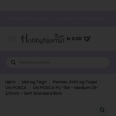
Hobbyer som gleder – produkter som inspirerer
kr
0,00
Products
search
Hjem
Mal og Tegn
Penner, Kritt og Tusjer
Uni POSCA
Uni POSCA PC-5M – Medium 1,8-
2,5mm – Sett Standard 8stk