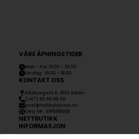
VÅRE ÅPNINGSTIDER
Man - Fre: 10.00 - 20.00
Lørdag : 10.00 - 18.00
KONTAKT OSS
Rådhusgata 6, 1830 Askim
(+47) 69 89 69 00
post@hobbyhjornet.no
ORG NR : 991698558
NETTBUTIKK
INFORMASJON
KONTAKT OSS