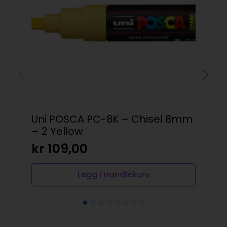
Uni POSCA PC-8K – Chisel 8mm
Am
– 2 Yellow
50
kr
109,00
kr
Legg I Handlekurv