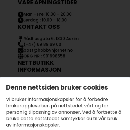
VÅRE ÅPNINGSTIDER
Man - Fre: 10.00 - 20.00
Lørdag : 10.00 - 18.00
KONTAKT OSS
Rådhusgata 6, 1830 Askim
(+47) 69 89 69 00
post@hobbyhjornet.no
ORG NR : 991698558
NETTBUTIKK
INFORMASJON
KONTAKT OSS
Denne nettsiden bruker cookies
OM OSS
MIN KONTO
Vi bruker informasjonskapsler for å forbedre
KJØPSVILKÅR OG BETINGELSER
PERSONVERN
brukeropplevelsen på nettstedet vårt og for
personlig tilpasning av annonser. Ved å fortsette å
bruke dette nettstedet samtykker du til vår bruk
av informasjonskapsler.