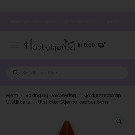
Hobbyer som gleder – produkter som inspirerer
kr
0,00
Products
search
Hjem
Baking og Dekorering
Kjøkkenredskap
Utstikkere
Utstikker Stjerne kobber 8cm