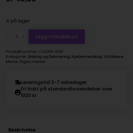
4 på lager
Utstikker
Stjerne
Legg I Handlekurv
kobber
8cm
antall
Produktnummer:
CA2109-1020
Kategorier:
Baking og Dekorering
,
Kjøkkenredskap
,
Utstikkere
Merke: Ingen merker
Leveringstid 3-7 virkedager
Fri frakt på standardforsendelser over
1000 kr
Beskrivelse