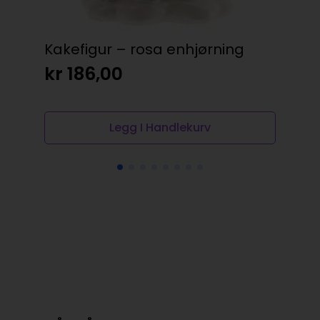
Kakefigur – rosa enhjørning
MU
BL
kr
186,00
kr
Legg I Handlekurv