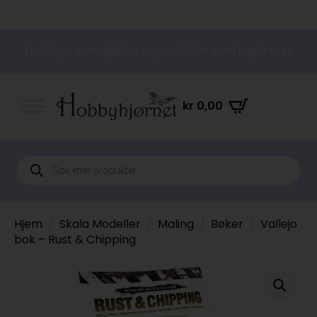
Hobbyer som gleder – produkter som inspirerer
kr
0,00
Products
search
Hjem
Skala Modeller
Maling
Bøker
Vallejo
bok – Rust & Chipping