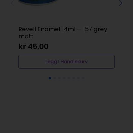
Revell Enamel 14ml – 157 grey
Val
matt
kr
kr
45,00
Legg I Handlekurv