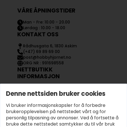
VÅRE ÅPNINGSTIDER
Man - Fre: 10.00 - 20.00
Lørdag : 10.00 - 18.00
KONTAKT OSS
Rådhusgata 6, 1830 Askim
(+47) 69 89 69 00
post@hobbyhjornet.no
ORG NR : 991698558
NETTBUTIKK
INFORMASJON
KONTAKT OSS
Denne nettsiden bruker cookies
OM OSS
MIN KONTO
Vi bruker informasjonskapsler for å forbedre
KJØPSVILKÅR OG BETINGELSER
PERSONVERN
brukeropplevelsen på nettstedet vårt og for
personlig tilpasning av annonser. Ved å fortsette å
bruke dette nettstedet samtykker du til vår bruk