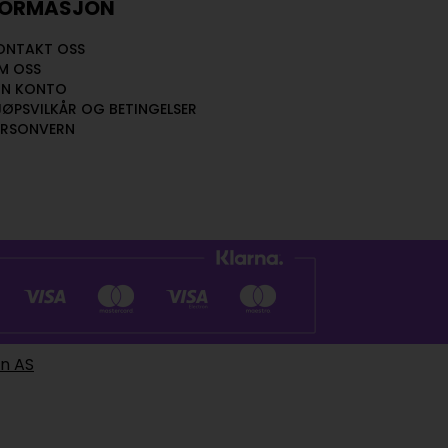
FORMASJON
ONTAKT OSS
M OSS
IN KONTO
JØPSVILKÅR OG BETINGELSER
ERSONVERN
en AS