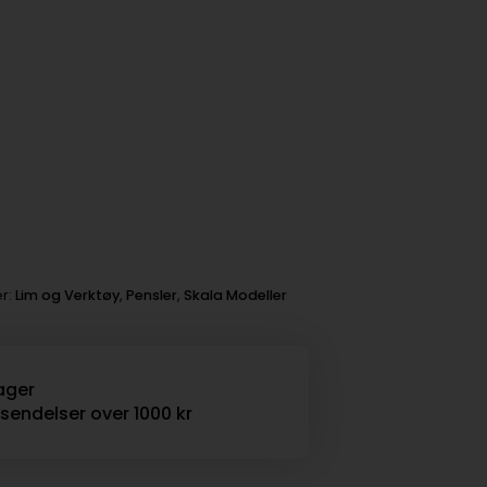
er:
Lim og Verktøy
,
Pensler
,
Skala Modeller
ager
rsendelser over 1000 kr