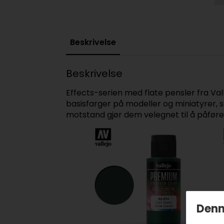
Beskrivelse
Beskrivelse
Effects-serien med flate pensler fra Vall
basisfarger på modeller og miniatyrer, sa
motstand gjør dem velegnet til å påføre
Denn