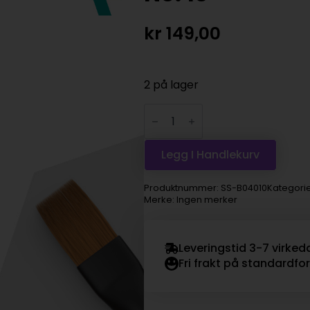
kr
149,00
2 på lager
Vallejo
Brush
flat
synthetic
hair
Legg I Handlekurv
No.
10
antall
Produktnummer:
SS-B04010
Kategori
Merke: Ingen merker
Leveringstid 3-7 virked
Fri frakt på standardfo