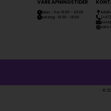
VÅRE ÅPNINGSTIDER
KONT
Man - Fre: 10.00 - 20.00
Rådhu
Lørdag : 10.00 - 18.00
(+47)
post
ORG N
© 20