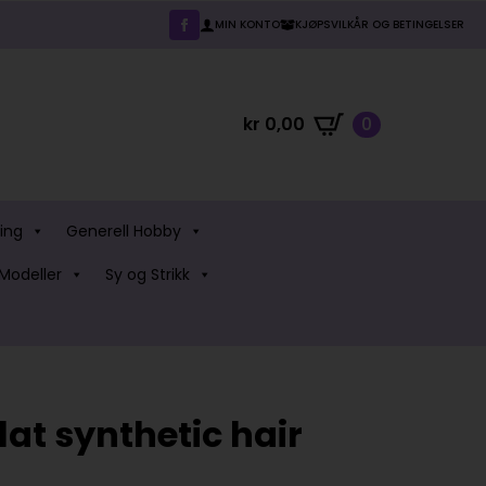
MIN KONTO
KJØPSVILKÅR OG BETINGELSER
kr
0,00
0
ing
Generell Hobby
Modeller
Sy og Strikk
lat synthetic hair