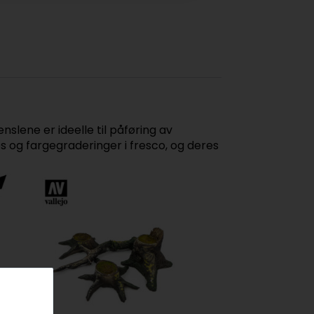
nslene er ideelle til påføring av
es og fargegraderinger i fresco, og deres