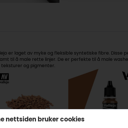
ejo er laget av myke og fleksible syntetiske fibre. Disse pe
mt til å male rette linjer. De er perfekte til å male wash
 teksturer og pigmenter.
e nettsiden bruker cookies