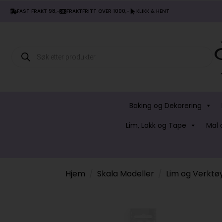
FAST FRAKT 98,-
FRAKTFRITT OVER 1000,-
KLIKK & HENT
Products
search
Baking og Dekorering
Lim, Lakk og Tape
Mal 
Hjem
Skala Modeller
Lim og Verktø