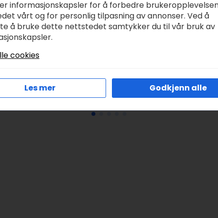
ker informasjonskapsler for å forbedre brukeropplevelse
det vårt og for personlig tilpasning av annonser. Ved å
allejo Scenics –
Vallejo Model Color 
tte å bruke dette nettstedet samtykker du til vår bruk av
oloured Bricks, ca
orange brown
asjonskapsler.
0g
kr
58,00
lle cookies
r
259,00
Legg I Handlekurv
Legg I Handlekurv
Les mer
Godkjenn alle