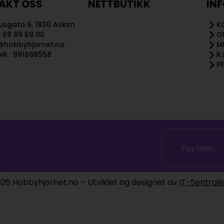
AKT OSS
NETTBUTIKK
IN
sgata 6, 1830 Askim
K
 69 89 69 00
O
@hobbyhjornet.no
M
R : 991698558
K
P
26 Hobbyhjornet.no – Utviklet og designet av
IT-Sentral