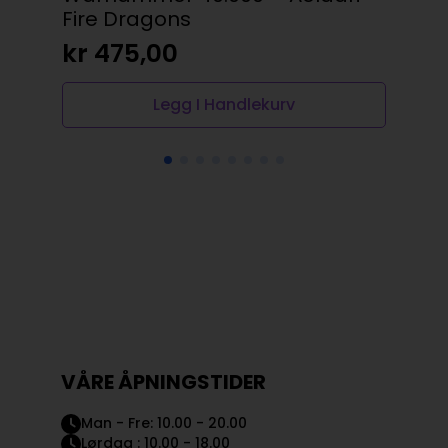
Fire Dragons
(#1
kr
475,00
kr
Legg I Handlekurv
VÅRE ÅPNINGSTIDER
Man - Fre: 10.00 - 20.00
Lørdag : 10.00 - 18.00