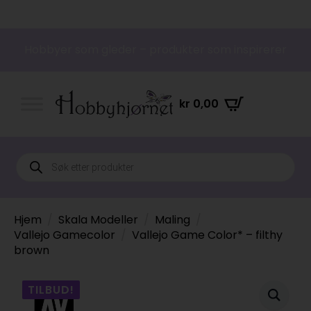
Hobbyer som gleder – produkter som inspirerer
kr
0,00
Products
search
Hjem
Skala Modeller
Maling
Vallejo Gamecolor
Vallejo Game Color* – filthy
brown
TILBUD!