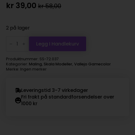
kr
39,00
kr
58,00
Opprinnelig
Nåværende
pris
pris
var:
er:
2 på lager
kr 58,00.
kr 39,00.
Vallejo
Game
Legg I Handlekurv
Color*
-
filthy
Produktnummer:
SS-72.037
brown
Kategorier:
Maling
,
Skala Modeller
,
Vallejo Gamecolor
antall
Merke: Ingen merker
Leveringstid 3-7 virkedager
Fri frakt på standardforsendelser over
1000 kr