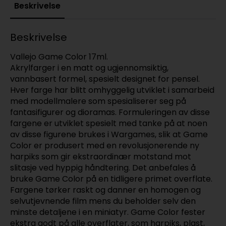
Beskrivelse
Beskrivelse
Vallejo Game Color 17ml.
Akrylfarger i en matt og ugjennomsiktig,
vannbasert formel, spesielt designet for pensel.
Hver farge har blitt omhyggelig utviklet i samarbeid
med modellmalere som spesialiserer seg på
fantasifigurer og dioramas. Formuleringen av disse
fargene er utviklet spesielt med tanke på at noen
av disse figurene brukes i Wargames, slik at Game
Color er produsert med en revolusjonerende ny
harpiks som gir ekstraordinær motstand mot
slitasje ved hyppig håndtering. Det anbefales å
bruke Game Color på en tidligere primet overflate.
Fargene tørker raskt og danner en homogen og
selvutjevnende film mens du beholder selv den
minste detaljene i en miniatyr. Game Color fester
ekstra godt på alle overflater, som harpiks, plast,