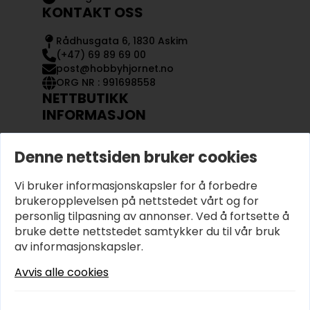
KONTAKT OSS
Rådhusgata 6, 1830 Askim
(+47) 69 89 69 00
post@hobbyhjornet.no
ORG NR : 991698558
NETTBUTIKK
INFORMASJON
KONTAKT OSS
Denne nettsiden bruker cookies
OM OSS
MIN KONTO
Vi bruker informasjonskapsler for å forbedre
KJØPSVILKÅR OG BETINGELSER
PERSONVERN
brukeropplevelsen på nettstedet vårt og for
personlig tilpasning av annonser. Ved å fortsette å
bruke dette nettstedet samtykker du til vår bruk
av informasjonskapsler.
Avvis alle cookies