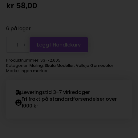
kr
58,00
6 på lager
Vallejo
Game
Legg I Handlekurv
Color
Special
FX
Produktnummer:
SS-72.605
-
Kategorier:
Maling
,
Skala Modeller
,
Vallejo Gamecolor
green
Merke: Ingen merker
rust
antall
Leveringstid 3-7 virkedager
Fri frakt på standardforsendelser over
1000 kr