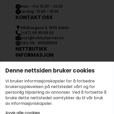
Man - Fre: 10.00 - 20.00
Lørdag : 10.00 - 18.00
KONTAKT OSS
Rådhusgata 6, 1830 Askim
(+47) 69 89 69 00
post@hobbyhjornet.no
ORG NR : 991698558
NETTBUTIKK
INFORMASJON
KONTAKT OSS
Denne nettsiden bruker cookies
OM OSS
MIN KONTO
Vi bruker informasjonskapsler for å forbedre
KJØPSVILKÅR OG BETINGELSER
PERSONVERN
brukeropplevelsen på nettstedet vårt og for
personlig tilpasning av annonser. Ved å fortsette å
bruke dette nettstedet samtykker du til vår bruk
av informasjonskapsler.
Avvis alle cookies