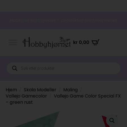
Hobbyer som gleder – produkter som inspirerer
kr
0,00
Products
search
Hjem
Skala Modeller
Maling
Vallejo Gamecolor
Vallejo Game Color Special FX
– green rust