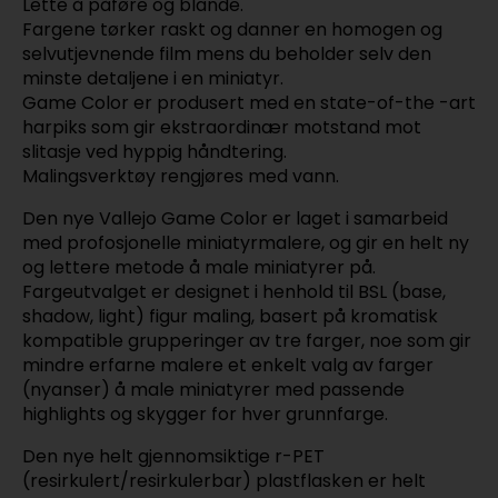
Lette å påføre og blande.
Fargene tørker raskt og danner en homogen og
selvutjevnende film mens du beholder selv den
minste detaljene i en miniatyr.
Game Color er produsert med en state-of-the -art
harpiks som gir ekstraordinær motstand mot
slitasje ved hyppig håndtering.
Malingsverktøy rengjøres med vann.
Den nye Vallejo Game Color er laget i samarbeid
med profosjonelle miniatyrmalere, og gir en helt ny
og lettere metode å male miniatyrer på.
Fargeutvalget er designet i henhold til BSL (base,
shadow, light) figur maling, basert på kromatisk
kompatible grupperinger av tre farger, noe som gir
mindre erfarne malere et enkelt valg av farger
(nyanser) å male miniatyrer med passende
highlights og skygger for hver grunnfarge.
Den nye helt gjennomsiktige r-PET
(resirkulert/resirkulerbar) plastflasken er helt