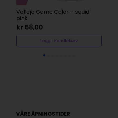
Vallejo Game Color – squid
Rev
pink
gre
kr
58,00
kr
Legg I Handlekurv
VÅRE ÅPNINGSTIDER