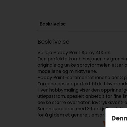
Beskrivelse
Beskrivelse
Vallejo Hobby Paint Spray 400ml.
Den perfekte kombinasjonen av grunning 
originale og unike sprayformelen etterla
modellene og miniatyrene.
Hobby Paint-sortimentet inneholder 3 gr
Fargene passer perfekt til de tilsvaren
Hver hobbymaling viser den opprinnelige
utløpsstrøm, spesielt anbefalt for fine l
dekke større overflater; lavtrykksventil
Serien suppleres med 3 forskjellige lakk
for å gi dem et generelt ensartet utsee
Denn