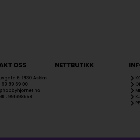
AKT OSS
NETTBUTIKK
IN
sgata 6, 1830 Askim
K
 69 89 69 00
O
@hobbyhjornet.no
M
R : 991698558
K
P