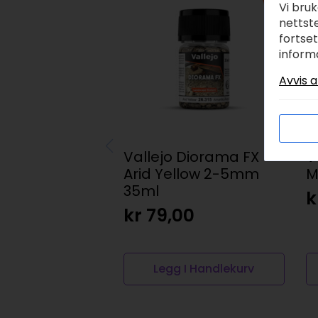
Vi bru
nettste
fortse
inform
Avvis a
Vallejo Diorama FX –
V
Arid Yellow 2-5mm
M
35ml
k
kr
79,00
Legg I Handlekurv