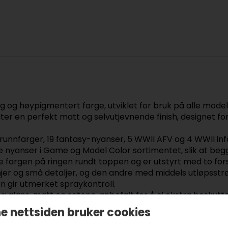
og høypigmentert farge, utviklet for bruk på alle modelle
ter en perfekt matt og selvutjevnende finish, designet for 
unnfarger, 19 fantasy-nyanser, 5 WWII AFV og 4 WWII inf
de nyanser i Game og Model Color sortimentet, slik at b
 fargen på ringen rundt toppen og er utstyrt med to fors
injer og små detaljer, og den andre med middels utløpsstrø
en gir utmerket spraykontroll.
er: glans, matt og sateng, anbefalt for å gi ekstra beskyt
nde.
e nettsiden bruker cookies