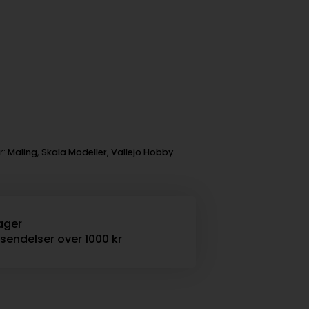
r:
Maling
,
Skala Modeller
,
Vallejo Hobby
ager
rsendelser over 1000 kr