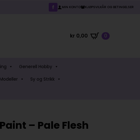
MIN KONTO
KJØPSVILKÅR OG BETINGELSER
kr
0,00
0
ing
Generell Hobby
Modeller
Sy og Strikk
Paint – Pale Flesh