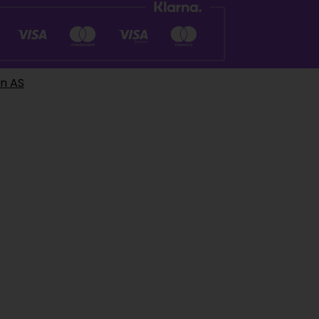
en AS