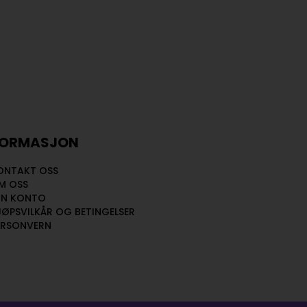
FORMASJON
ONTAKT OSS
M OSS
IN KONTO
JØPSVILKÅR OG BETINGELSER
ERSONVERN