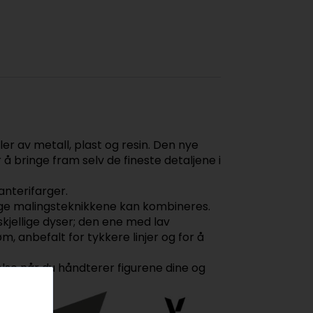
r av metall, plast og resin. Den nye
å bringe fram selv de fineste detaljene i
anterifarger.
egge malingsteknikkene kan kombineres.
kjellige dyser; den ene med lav
m, anbefalt for tykkere linjer og for å
telse når du håndterer figurene dine og