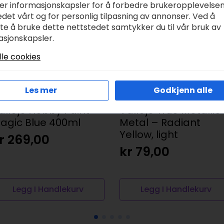
ker informasjonskapsler for å forbedre brukeropplevelse
det vårt og for personlig tilpasning av annonser. Ved å
tte å bruke dette nettstedet samtykker du til vår bruk av
asjonskapsler.
lle cookies
Les mer
Godkjenn alle
allejo Hobby Paint –
Vallejo True Metallic
agic Blue 400ml
Metal – Radiant
Yellow, light
r
269,00
kr
79,00
Legg I Handlekurv
Legg I Handlekurv