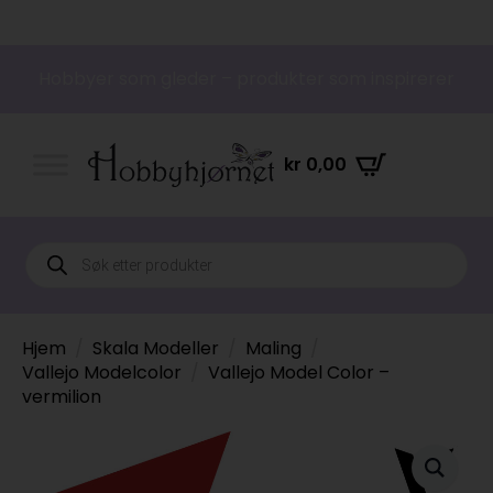
Hobbyer som gleder – produkter som inspirerer
kr
0,00
Products
search
Hjem
Skala Modeller
Maling
Vallejo Modelcolor
Vallejo Model Color –
vermilion