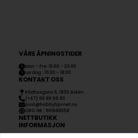
VÅRE ÅPNINGSTIDER
Man - Fre: 10.00 - 20.00
Lørdag : 10.00 - 18.00
KONTAKT OSS
Rådhusgata 6, 1830 Askim
(+47) 69 89 69 00
post@hobbyhjornet.no
ORG NR : 991698558
NETTBUTIKK
INFORMASJON
KONTAKT OSS