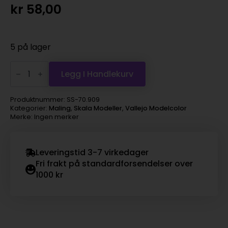
kr
58,00
5 på lager
Vallejo
Model
Legg I Handlekurv
Color
-
vermilion
Produktnummer:
SS-70.909
antall
Kategorier:
Maling
,
Skala Modeller
,
Vallejo Modelcolor
Merke: Ingen merker
Leveringstid 3-7 virkedager
Fri frakt på standardforsendelser over
1000 kr