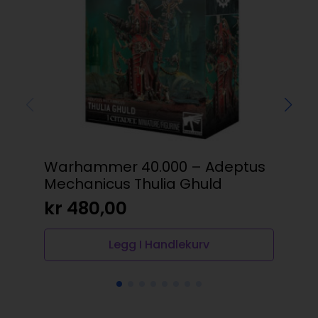
Warhammer 40.000 – Adeptus
Val
Mechanicus Thulia Ghuld
kr
kr
480,00
Legg I Handlekurv