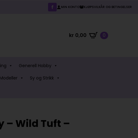
MIN KONTO
KJØPSVILKÅR OG BETINGELSER
kr
0,00
0
ing
Generell Hobby
Modeller
Sy og Strikk
y – Wild Tuft –