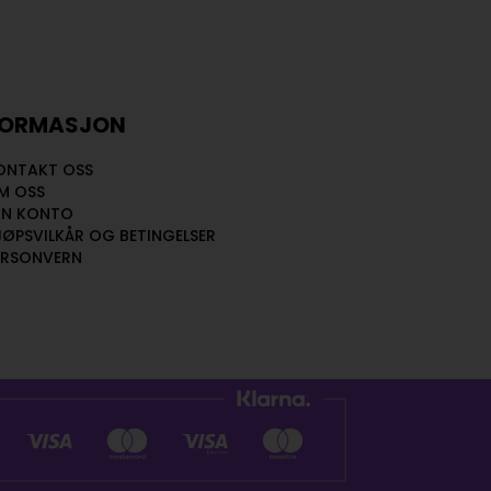
FORMASJON
ONTAKT OSS
M OSS
IN KONTO
JØPSVILKÅR OG BETINGELSER
ERSONVERN