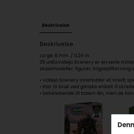
Beskrivelse
Beskrivelse
Large: 6 mm. / 0,24 in.
35 unitsVallejo Scenery er en serie mini
skalamodeller, figurer, krigsspillterreng 
• Vallejo Scenery inneholder et bredt sp
• Klar til bruk ved ganske enkelt å skrell
• Selvklebende til basen din, men de k
Denn