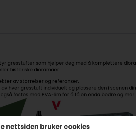
atyr gresstufter som hjelper deg med å komplettere dioram
eller historiske dioramaer.
ekter av størrelser og referanser.
e av hver gresstuft individuelt og plassere den i scenen din
an også festes med PVA-lim for å få en enda bedre og mer
e nettsiden bruker cookies