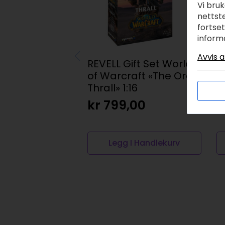
Vi bru
nettste
fortse
inform
Avvis a
REVELL Gift Set World
V
of Warcraft «The Orc
s
Thrall» 1:16
k
kr
799,00
Legg I Handlekurv