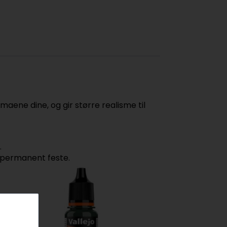
aene dine, og gir større realisme til
.
 permanent feste.
TILBUD!