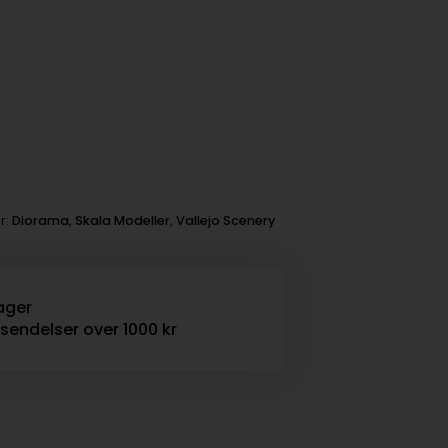
r:
Diorama
,
Skala Modeller
,
Vallejo Scenery
ager
rsendelser over 1000 kr