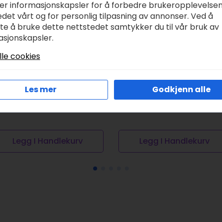
ker informasjonskapsler for å forbedre brukeropplevelse
det vårt og for personlig tilpasning av annonser. Ved å
tte å bruke dette nettstedet samtykker du til vår bruk av
asjonskapsler.
lle cookies
allejo Game Color –
Warhammer 40.000
ick green
Leagues of Votann
Einhyr Heartguard
r
58,00
Les mer
Godkjenn alle
kr
465,00
Legg I Handlekurv
Legg I Handlekurv