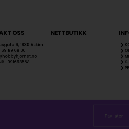
AKT OSS
NETTBUTIKK
IN
sgata 6, 1830 Askim
K
 69 89 69 00
O
@hobbyhjornet.no
M
R : 991698558
K
P