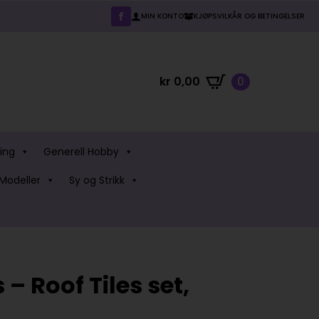
MIN KONTO
KJØPSVILKÅR OG BETINGELSER
kr
0,00
0
ing
Generell Hobby
Modeller
Sy og Strikk
 – Roof Tiles set,