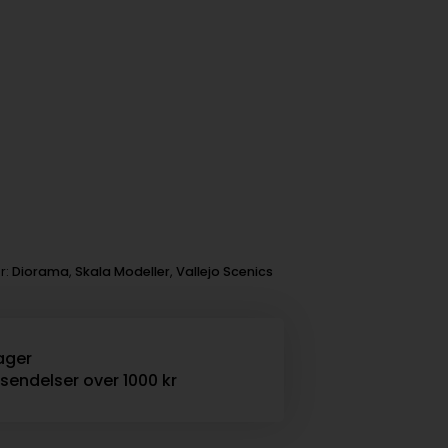
r:
Diorama
,
Skala Modeller
,
Vallejo Scenics
ager
rsendelser over 1000 kr