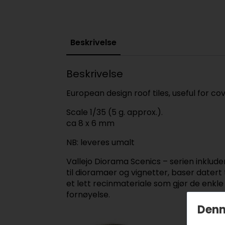
Beskrivelse
Beskrivelse
European design roof tiles, useful for cov
Scale 1/35 (5 g. approx.).
ca 8 x 6 mm
NB: leveres umalt
Vallejo Diorama Scenics – serien inklude
til dioramaer og vignetter, baser datert 
et lett recinmateriale som gjør de enkle
fornøyelse.
Denn