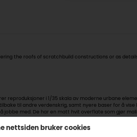
ering the roofs of scratchbuild constructions or as details 
rer reproduksjoner i 1/35 skala av moderne urbane element
tilbake til andre verdenskrig, samt nyere baser for å vise 
 å jobbe med. De har en matt hvit overflate som gjør mali
e nettsiden bruker cookies