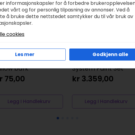
ker informasjonskapsler for å forbedre brukeropplevelse
det vårt og for personlig tilpasning av annonser. Ved å
tte å bruke dette nettstedet samtykker du til vår bruk av
asjonskapsler.
lle cookies
Les mer
Godkjenn alle
allejo Xpress Color –
Vallejo Color BSL
illow bark
System Paint Set
r
75,00
kr
3.359,00
Legg I Handlekurv
Legg I Handlekurv