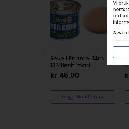
Vi bru
nettste
fortse
inform
Avvis a
Revell Enamel 14ml –
V
135 flesh matt
w
kr
45,00
k
Legg I Handlekurv