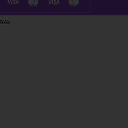
en AS