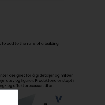
to add to the ruins of a building.
er designet for å gi detaljer og miljøer
kjøretøy og figurer. Produktene er støpt i
ng- og effektprosessen til en