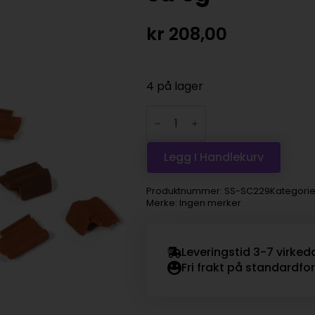
kr
208,00
4 på lager
Vallejo
Scenics
-
Roof
Tiles
Legg I Handlekurv
set,
ca
5g
Produktnummer:
SS-SC229
Kategorie
antall
Merke: Ingen merker
Leveringstid 3-7 virked
Fri frakt på standardfo