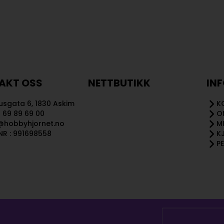
AKT OSS
NETTBUTIKK
IN
sgata 6, 1830 Askim
K
 69 89 69 00
O
@hobbyhjornet.no
M
R : 991698558
K
P