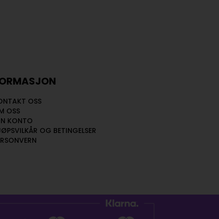
FORMASJON
ONTAKT OSS
M OSS
IN KONTO
JØPSVILKÅR OG BETINGELSER
ERSONVERN