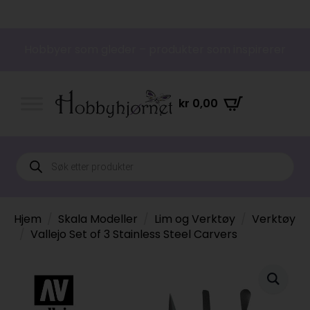
Hobbyer som gleder – produkter som inspirerer
kr
0,00
Products
search
Hjem
Skala Modeller
Lim og Verktøy
Verktøy
Vallejo Set of 3 Stainless Steel Carvers