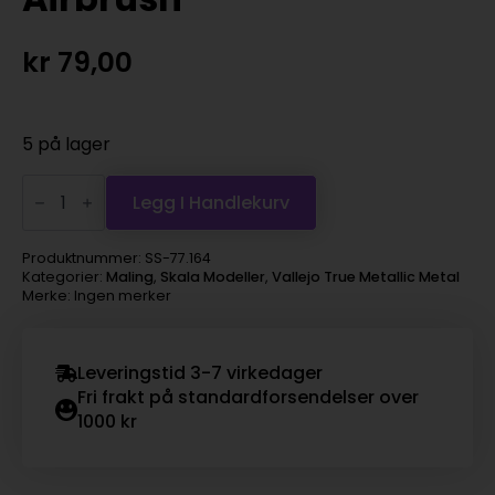
kr
79,00
5 på lager
Vallejo
True
Legg I Handlekurv
Metallic
Metal
-
Produktnummer:
SS-77.164
Ancient
Kategorier:
Maling
,
Skala Modeller
,
Vallejo True Metallic Metal
Copper,
Merke: Ingen merker
Airbrush
antall
Leveringstid 3-7 virkedager
Fri frakt på standardforsendelser over
1000 kr