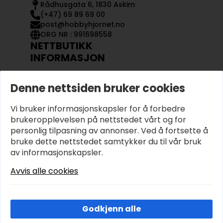
Rådhusgata 6, 1830 Askim
(+47) 69 89 69 00
post@hobbyhjornet.no
ORG NR : 991698558
NETTBUTIKK
INFORMASJON
KONTAKT OSS
Denne nettsiden bruker cookies
OM OSS
MIN KONTO
Vi bruker informasjonskapsler for å forbedre
KJØPSVILKÅR OG BETINGELSER
PERSONVERN
brukeropplevelsen på nettstedet vårt og for
personlig tilpasning av annonser. Ved å fortsette å
bruke dette nettstedet samtykker du til vår bruk
av informasjonskapsler.
Avvis alle cookies
Godkjenn alle