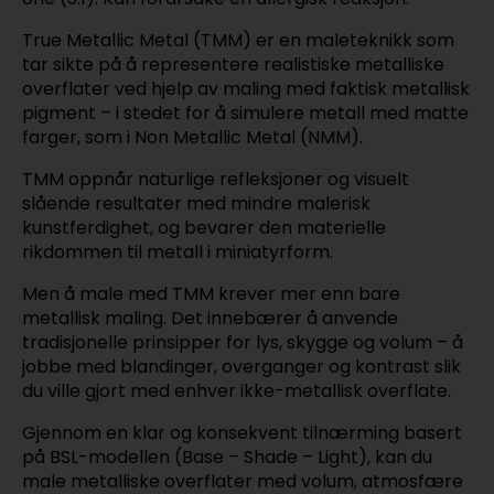
True Metallic Metal (TMM) er en maleteknikk som
tar sikte på å representere realistiske metalliske
overflater ved hjelp av maling med faktisk metallisk
pigment – i stedet for å simulere metall med matte
farger, som i Non Metallic Metal (NMM).
TMM oppnår naturlige refleksjoner og visuelt
slående resultater med mindre malerisk
kunstferdighet, og bevarer den materielle
rikdommen til metall i miniatyrform.
Men å male med TMM krever mer enn bare
metallisk maling. Det innebærer å anvende
tradisjonelle prinsipper for lys, skygge og volum – å
jobbe med blandinger, overganger og kontrast slik
du ville gjort med enhver ikke-metallisk overflate.
Gjennom en klar og konsekvent tilnærming basert
på BSL-modellen (Base – Shade – Light), kan du
male metalliske overflater med volum, atmosfære