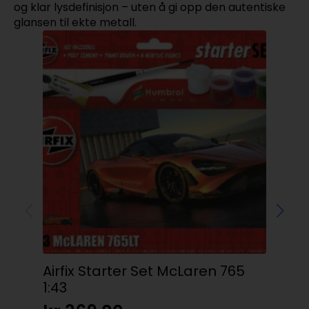
og klar lysdefinisjon – uten å gi opp den autentiske
glansen til ekte metall.
Airfix Starter Set McLaren 765
Wa
1:43
Mil