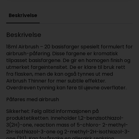
Beskrivelse
Beskrivelse
18ml Airbrush – 20 basisfarger spesielt formulert for
airbrush-påføring. Disse fargene er kromatisk
tilpasset basisfargene. De gir en homogen finish og
utmerket fargeintensitet. De er klare til bruk rett
fra flasken, men de kan også tynnes ut med
Airbrush Thinner for mer subtile effekter.
Overdreven tynning kan føre til ujevne overflater.
Påføres med airbrush
Sikkerhet: Følg alltid informasjonen på
produktetiketten. Inneholder 1,2-benzisothiazol-
3(2H)-one, reaction mass of 5-chloro- 2-methyl-
2H-isothiazol-3-one og 2-methyl-2H-isothiazol-3-
one (3:1). Kan forårsake en allergisk reaksjon.