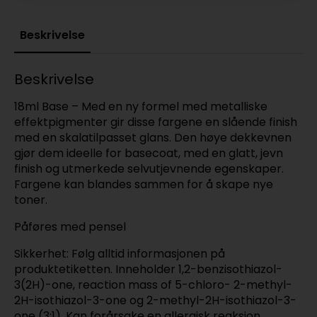
Beskrivelse
Beskrivelse
18ml Base – Med en ny formel med metalliske
effektpigmenter gir disse fargene en slående finish
med en skalatilpasset glans. Den høye dekkevnen
gjør dem ideelle for basecoat, med en glatt, jevn
finish og utmerkede selvutjevnende egenskaper.
Fargene kan blandes sammen for å skape nye
toner.
Påføres med pensel
Sikkerhet: Følg alltid informasjonen på
produktetiketten. Inneholder 1,2-benzisothiazol-
3(2H)-one, reaction mass of 5-chloro- 2-methyl-
2H-isothiazol-3-one og 2-methyl-2H-isothiazol-3-
one (3:1). Kan forårsake en allergisk reaksjon.