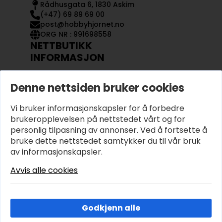
Rådhusgata 6, 1830 Askim
(+47) 69 89 69 00
post@hobbyhjornet.no
ORG NR : 991698558
NETTBUTIKK
INFORMASJON
KONTAKT OSS
Denne nettsiden bruker cookies
OM OSS
MIN KONTO
Vi bruker informasjonskapsler for å forbedre
KJØPSVILKÅR OG BETINGELSER
PERSONVERN
brukeropplevelsen på nettstedet vårt og for
personlig tilpasning av annonser. Ved å fortsette å
bruke dette nettstedet samtykker du til vår bruk
av informasjonskapsler.
Avvis alle cookies
Godkjenn alle