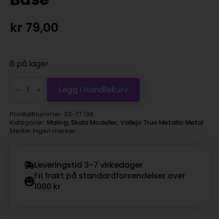
kr
79,00
6 på lager
Vallejo
True
Legg I Handlekurv
Metallic
Metal
-
Produktnummer:
SS-77.136
Greenish
Kategorier:
Maling
,
Skala Modeller
,
Vallejo True Metallic Metal
Gold,
Merke: Ingen merker
Base
antall
Leveringstid 3-7 virkedager
Fri frakt på standardforsendelser over
1000 kr