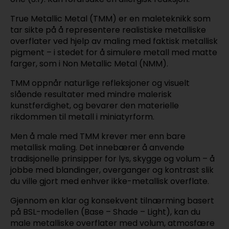
True Metallic Metal (TMM) er en maleteknikk som
tar sikte på å representere realistiske metalliske
overflater ved hjelp av maling med faktisk metallisk
pigment – i stedet for å simulere metall med matte
farger, som i Non Metallic Metal (NMM).
TMM oppnår naturlige refleksjoner og visuelt
slående resultater med mindre malerisk
kunstferdighet, og bevarer den materielle
rikdommen til metall i miniatyrform.
Men å male med TMM krever mer enn bare
metallisk maling. Det innebærer å anvende
tradisjonelle prinsipper for lys, skygge og volum – å
jobbe med blandinger, overganger og kontrast slik
du ville gjort med enhver ikke-metallisk overflate.
Gjennom en klar og konsekvent tilnærming basert
på BSL-modellen (Base – Shade – Light), kan du
male metalliske overflater med volum, atmosfære