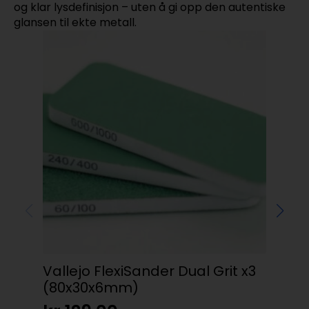
og klar lysdefinisjon – uten å gi opp den autentiske
glansen til ekte metall.
Vallejo FlexiSander Dual Grit x3
Va
(80x30x6mm)
Gr