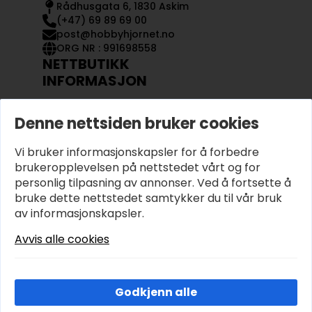
Rådhusgata 6, 1830 Askim
(+47) 69 89 69 00
post@hobbyhjornet.no
ORG NR : 991698558
NETTBUTIKK
INFORMASJON
KONTAKT OSS
Denne nettsiden bruker cookies
OM OSS
MIN KONTO
Vi bruker informasjonskapsler for å forbedre
KJØPSVILKÅR OG BETINGELSER
PERSONVERN
brukeropplevelsen på nettstedet vårt og for
personlig tilpasning av annonser. Ved å fortsette å
bruke dette nettstedet samtykker du til vår bruk
av informasjonskapsler.
Avvis alle cookies
Godkjenn alle