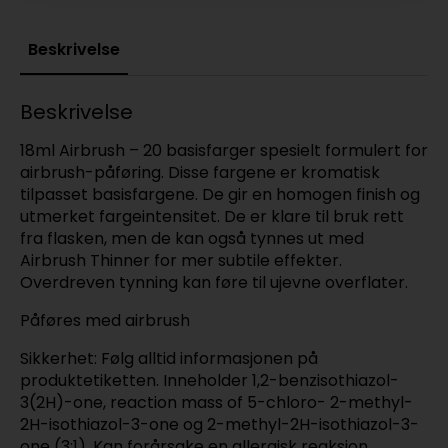
Beskrivelse
Beskrivelse
18ml Airbrush – 20 basisfarger spesielt formulert for
airbrush-påføring. Disse fargene er kromatisk
tilpasset basisfargene. De gir en homogen finish og
utmerket fargeintensitet. De er klare til bruk rett
fra flasken, men de kan også tynnes ut med
Airbrush Thinner for mer subtile effekter.
Overdreven tynning kan føre til ujevne overflater.
Påføres med airbrush
Sikkerhet: Følg alltid informasjonen på
produktetiketten. Inneholder 1,2-benzisothiazol-
3(2H)-one, reaction mass of 5-chloro- 2-methyl-
2H-isothiazol-3-one og 2-methyl-2H-isothiazol-3-
one (3:1). Kan forårsake en allergisk reaksjon.