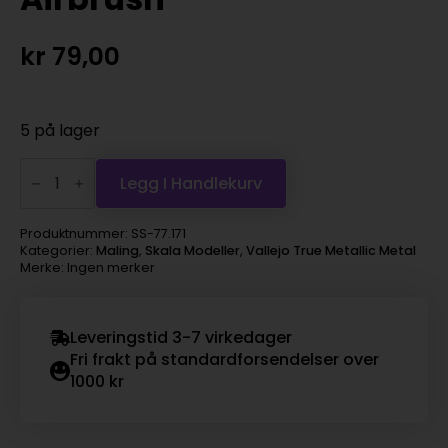
kr
79,00
5 på lager
Vallejo
True
Legg I Handlekurv
Metallic
Metal
-
Produktnummer:
SS-77.171
Sapphire
Kategorier:
Maling
,
Skala Modeller
,
Vallejo True Metallic Metal
Blue,
Merke: Ingen merker
Airbrush
antall
Leveringstid 3-7 virkedager
Fri frakt på standardforsendelser over
1000 kr