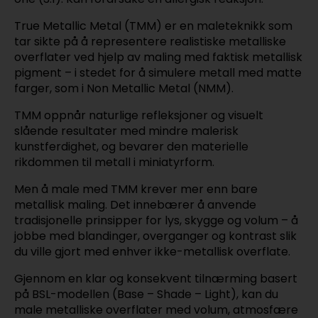
True Metallic Metal (TMM) er en maleteknikk som
tar sikte på å representere realistiske metalliske
overflater ved hjelp av maling med faktisk metallisk
pigment – i stedet for å simulere metall med matte
farger, som i Non Metallic Metal (NMM).
TMM oppnår naturlige refleksjoner og visuelt
slående resultater med mindre malerisk
kunstferdighet, og bevarer den materielle
rikdommen til metall i miniatyrform.
Men å male med TMM krever mer enn bare
metallisk maling. Det innebærer å anvende
tradisjonelle prinsipper for lys, skygge og volum – å
jobbe med blandinger, overganger og kontrast slik
du ville gjort med enhver ikke-metallisk overflate.
Gjennom en klar og konsekvent tilnærming basert
på BSL-modellen (Base – Shade – Light), kan du
male metalliske overflater med volum, atmosfære