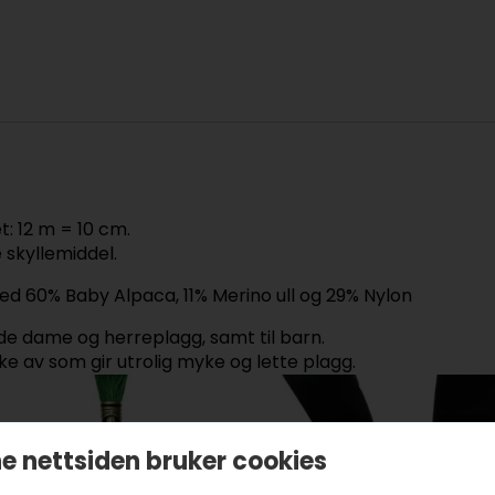
: 12 m = 10 cm.
 skyllemiddel.
med 60% Baby Alpaca, 11% Merino ull og 29% Nylon
de dame og herreplagg, samt til barn.
ke av som gir utrolig myke og lette plagg.
e nettsiden bruker cookies