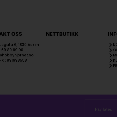
AKT OSS
NETTBUTIKK
IN
sgata 6, 1830 Askim
K
 69 89 69 00
O
@hobbyhjornet.no
M
R : 991698558
K
P