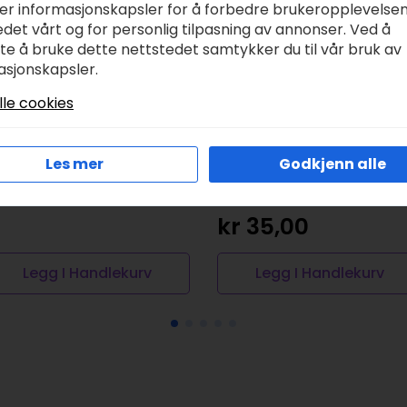
ker informasjonskapsler for å forbedre brukeropplevelse
det vårt og for personlig tilpasning av annonser. Ved å
tte å bruke dette nettstedet samtykker du til vår bruk av
asjonskapsler.
lle cookies
MC Moulinégarn –
Viking Snorre
09
Collection Naturgar
Les mer
Godkjenn alle
– 627 multi
r
28,00
marine/turkis
kr
35,00
Legg I Handlekurv
Legg I Handlekurv