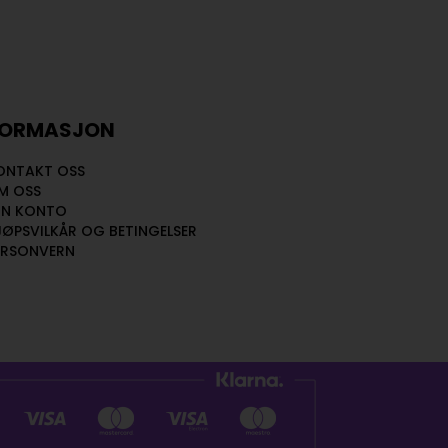
FORMASJON
ONTAKT OSS
M OSS
IN KONTO
JØPSVILKÅR OG BETINGELSER
ERSONVERN