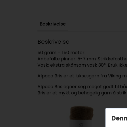
Beskrivelse
Beskrivelse
50 gram = 150 meter.
Anbefalte pinner: 5-7 mm. Strikkefasthet
Vask: ekstra skånsom vask 30°. Bruk ikke
Alpaca Bris er et luksusgarn fra Viking 
Alpaca Bris egner seg meget godt til bå
Bris er et mykt og behagelig garn å strik
Denn