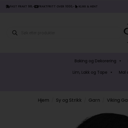
FAST FRAKT 98,-
FRAKTFRITT OVER 1000,-
KLIKK & HENT
Products
search
Baking og Dekorering
Lim, Lakk og Tape
Mal 
Hjem
Sy og Strikk
Garn
Viking Ga