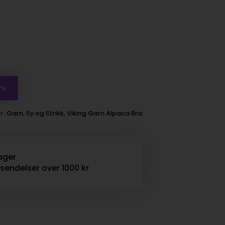
rv
r:
Garn
,
Sy og Strikk
,
Viking Garn Alpaca Bris
ager
rsendelser over 1000 kr