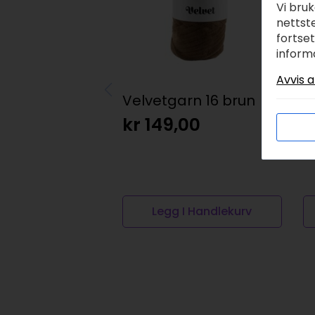
Vi bru
nettste
fortse
inform
Avvis a
Velvetgarn 16 brun
D
9
kr
149,00
k
Legg I Handlekurv