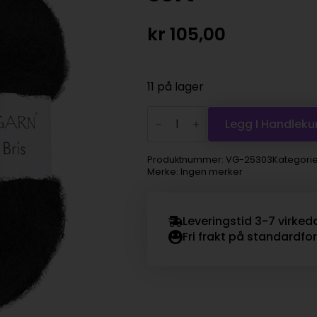
kr
105,00
11 på lager
Viking
Garn
Legg I Handleku
Alpaca
Bris
-
Produktnummer:
VG-25303
Kategorie
303
Merke: Ingen merker
sort
antall
Leveringstid 3-7 virked
Fri frakt på standardfo