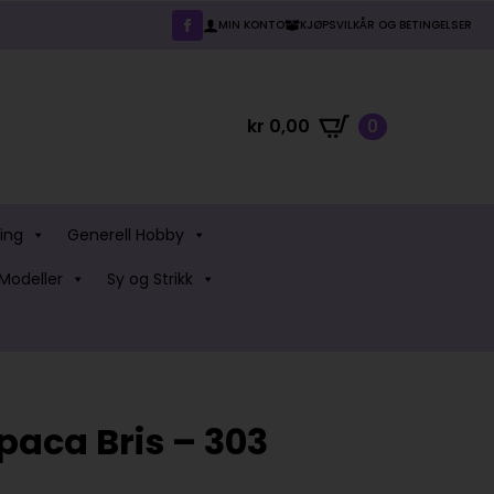
MIN KONTO
KJØPSVILKÅR OG BETINGELSER
kr
0,00
0
ing
Generell Hobby
Modeller
Sy og Strikk
paca Bris – 303