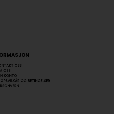
FORMASJON
ONTAKT OSS
M OSS
IN KONTO
JØPSVILKÅR OG BETINGELSER
ERSONVERN