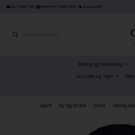
FAST FRAKT 98,-
FRAKTFRITT OVER 1000,-
KLIKK & HENT
Products
search
Baking og Dekorering
Lim, Lakk og Tape
Mal 
Hjem
Sy og Strikk
Garn
Viking Ga