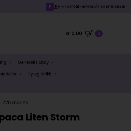
MIN KONTO
KJØPSVILKÅR OG BETINGELSER
kr
0,00
0
ing
Generell Hobby
Modeller
Sy og Strikk
– 726 marine
paca Liten Storm