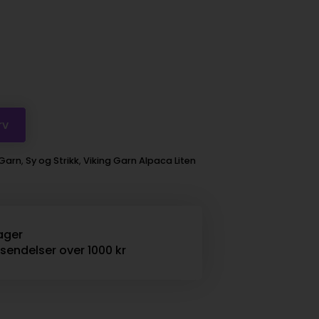
rv
Garn
,
Sy og Strikk
,
Viking Garn Alpaca Liten
ager
rsendelser over 1000 kr