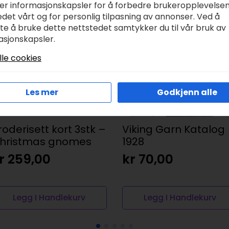
ker informasjonskapsler for å forbedre brukeropplevelse
det vårt og for personlig tilpasning av annonser. Ved å
tte å bruke dette nettstedet samtykker du til vår bruk av
asjonskapsler.
lle cookies
Les mer
Godkjenn alle
roderisett kort 3stk –
Viking Garn Katalog
hristmas gnomes
1928
r
259,00
kr
70,00
Legg I Handlekurv
Legg I Handlekurv