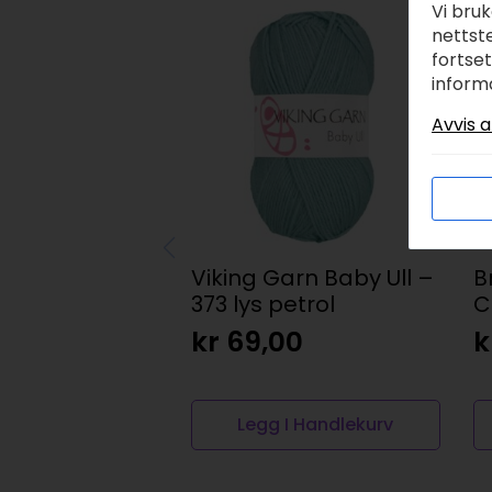
Vi bru
nettste
fortse
inform
Avvis a
Viking Garn Baby Ull –
B
373 lys petrol
C
kr
69,00
k
Legg I Handlekurv