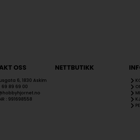
AKT OSS
NETTBUTIKK
IN
sgata 6, 1830 Askim
K
 69 89 69 00
O
@hobbyhjornet.no
M
R : 991698558
K
P