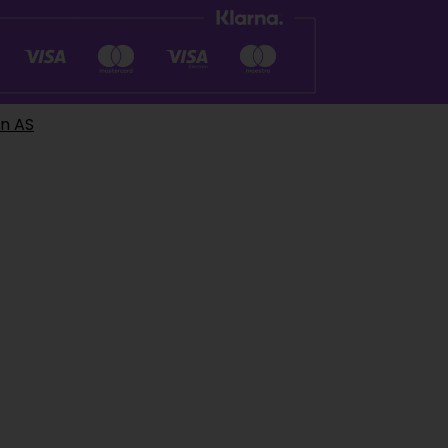
en AS