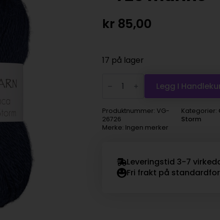
kr
85,00
17 på lager
Viking
Garn
Legg I Handleku
Alpaca
Liten
Storm
Produktnummer:
VG-
Kategorier:
-
26726
Storm
726
Merke: Ingen merker
marine
antall
Leveringstid 3-7 virked
Fri frakt på standardfo