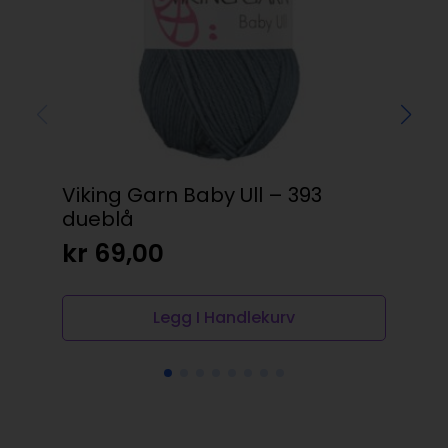
Viking Garn Baby Ull – 393
Vik
dueblå
23
kr
69,00
kr
Legg I Handlekurv