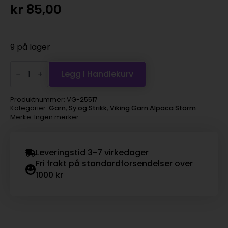
kr
85,00
9 på lager
Viking
Garn
Legg I Handlekurv
Alpaca
Storm
-
Produktnummer:
VG-25517
517
Kategorier:
Garn
,
Sy og Strikk
,
Viking Garn Alpaca Storm
koks
Merke: Ingen merker
antall
Leveringstid 3-7 virkedager
Fri frakt på standardforsendelser over
1000 kr