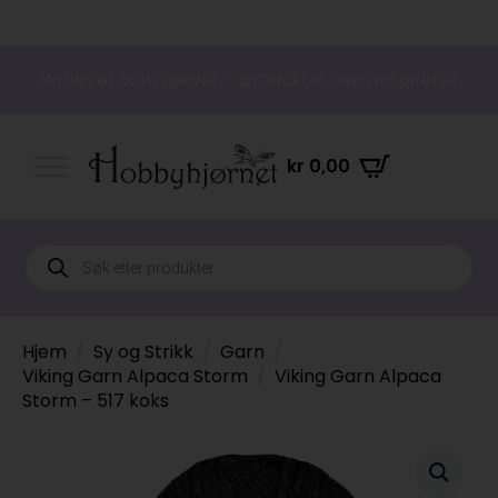
Hobbyer som gleder – produkter som inspirerer
kr
0,00
Products
search
Hjem
Sy og Strikk
Garn
Viking Garn Alpaca Storm
Viking Garn Alpaca
Storm – 517 koks