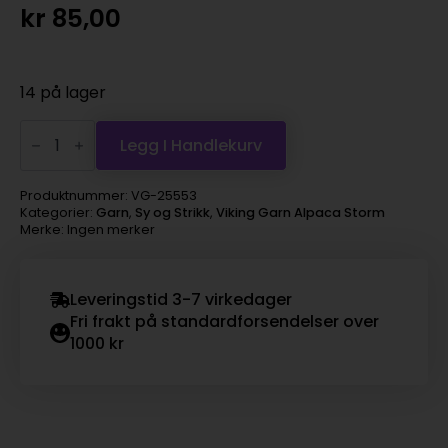
kr
85,00
14 på lager
Viking
Garn
Legg I Handlekurv
Alpaca
Storm
-
Produktnummer:
VG-25553
553
Kategorier:
Garn
,
Sy og Strikk
,
Viking Garn Alpaca Storm
pudderrosa
Merke: Ingen merker
antall
Leveringstid 3-7 virkedager
Fri frakt på standardforsendelser over
1000 kr