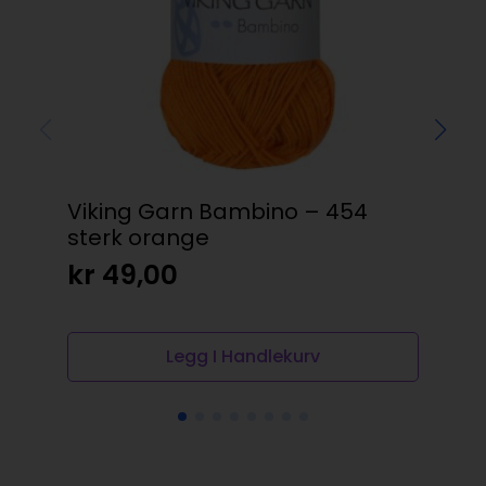
Viking Garn Bambino – 454
Vik
sterk orange
bl
kr
49,00
kr
Legg I Handlekurv