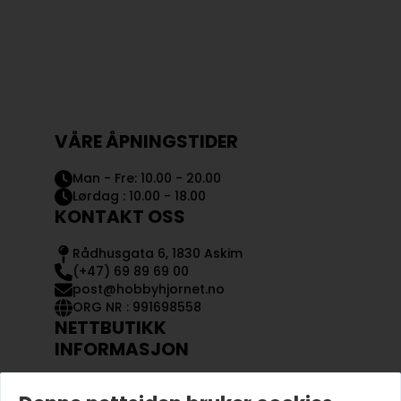
VÅRE ÅPNINGSTIDER
Man - Fre: 10.00 - 20.00
Lørdag : 10.00 - 18.00
KONTAKT OSS
Rådhusgata 6, 1830 Askim
(+47) 69 89 69 00
post@hobbyhjornet.no
ORG NR : 991698558
NETTBUTIKK
INFORMASJON
KONTAKT OSS