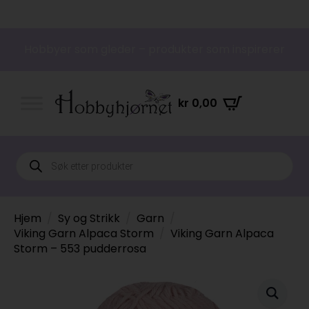
Hobbyer som gleder – produkter som inspirerer
kr
0,00
Products
search
Hjem
Sy og Strikk
Garn
Viking Garn Alpaca Storm
Viking Garn Alpaca
Storm – 553 pudderrosa