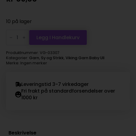
10 på lager
Viking
Garn
Legg I Handlekurv
Baby
Ull
-
Produktnummer:
VG-03307
307
Kategorier:
Garn
,
Sy og Strikk
,
Viking Garn Baby Ull
beige
Merke: Ingen merker
antall
Leveringstid 3-7 virkedager
Fri frakt på standardforsendelser over
1000 kr
Beskrivelse