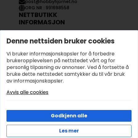
post@hobbyhjornet.no
ORG NR : 991698558
NETTBUTIKK
INFORMASJON
KONTAKT OSS
Denne nettsiden bruker cookies
OM OSS
MIN KONTO
Vi bruker informasjonskapsler for å forbedre
KJØPSVILKÅR OG BETINGELSER
PERSONVERN
brukeropplevelsen på nettstedet vårt og for
personlig tilpasning av annonser. Ved å fortsette å
bruke dette nettstedet samtykker du til vår bruk
av informasjonskapsler.
Avvis alle cookies
Godkjenn alle
Les mer
© 2026 Hobbyhjornet.no – Utviklet og designet av
Cookies