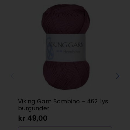
Viking Garn Bambino – 462 Lys
DM
burgunder
E3
kr
49,00
kr