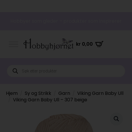
Hobbyer som gleder – produkter som inspirerer
kr
0,00
Products
search
Hjem
Sy og Strikk
Garn
Viking Garn Baby Ull
Viking Garn Baby Ull – 307 beige