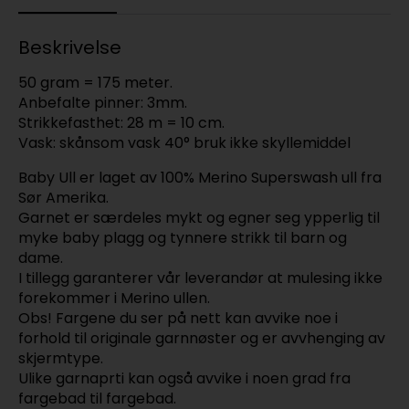
Beskrivelse
50 gram = 175 meter.
Anbefalte pinner: 3mm.
Strikkefasthet: 28 m = 10 cm.
Vask: skånsom vask 40° bruk ikke skyllemiddel
Baby Ull er laget av 100% Merino Superswash ull fra
Sør Amerika.
Garnet er særdeles mykt og egner seg ypperlig til
myke baby plagg og tynnere strikk til barn og
dame.
I tillegg garanterer vår leverandør at mulesing ikke
forekommer i Merino ullen.
Obs! Fargene du ser på nett kan avvike noe i
forhold til originale garnnøster og er avvhenging av
skjermtype.
Ulike garnaprti kan også avvike i noen grad fra
fargebad til fargebad.