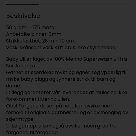
Beskrivelse
50 gram = 175 meter.
Anbefalte pinner: 3mm.
Strikkefasthet: 28 m = 10 cm.
Vask: skånsom vask 40° bruk ikke skyllemiddel
Baby Ull er laget av 100% Merino Superswash ull fra
Sør Amerika.
Garnet er særdeles mykt og egner seg ypperlig til
myke baby plagg og tynnere strikk til barn og
dame.
I tillegg garanterer vår leverandør at mulesing ikke
forekommer i Merino ullen.
Obs! Fargene du ser på nett kan avvike noe i
forhold til originale garnnøster og er avvhenging av
skjermtype.
Ulike garnaprti kan også avvike i noen grad fra
fargebad til fargebad.