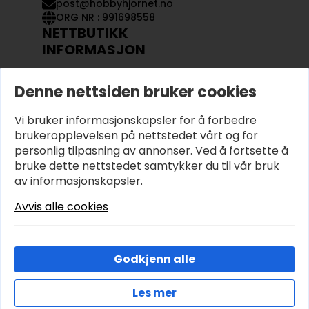
post@hobbyhjornet.no
ORG NR : 991698558
NETTBUTIKK
INFORMASJON
KONTAKT OSS
Denne nettsiden bruker cookies
OM OSS
MIN KONTO
Vi bruker informasjonskapsler for å forbedre
KJØPSVILKÅR OG BETINGELSER
PERSONVERN
brukeropplevelsen på nettstedet vårt og for
personlig tilpasning av annonser. Ved å fortsette å
bruke dette nettstedet samtykker du til vår bruk
av informasjonskapsler.
Avvis alle cookies
Godkjenn alle
Les mer
© 2026 Hobbyhjornet.no – Utviklet og designet av
Cookies