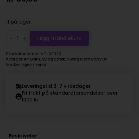
11 på lager
Viking
Garn
Legg I Handlekurv
Baby
Ull
-
Produktnummer:
VG-03326
326
Kategorier:
Garn
,
Sy og Strikk
,
Viking Garn Baby Ull
marine
Merke: Ingen merker
antall
Leveringstid 3-7 virkedager
Fri frakt på standardforsendelser over
1000 kr
Beskrivelse