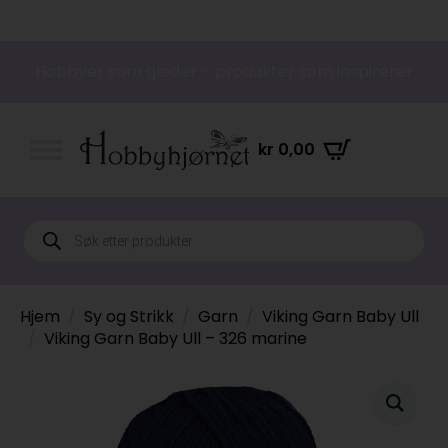
Hobbyer som gleder – produkter som inspirerer
kr
0,00
Products
search
Hjem
Sy og Strikk
Garn
Viking Garn Baby Ull
Viking Garn Baby Ull – 326 marine