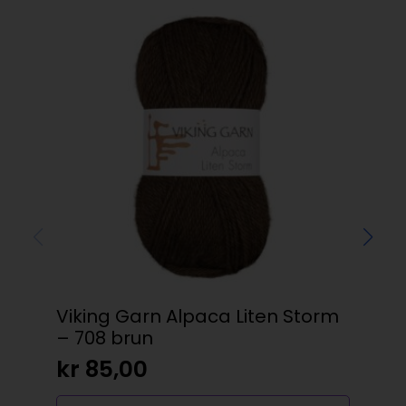
Viking Garn Alpaca Liten Storm
St
– 708 brun
kr
kr
85,00