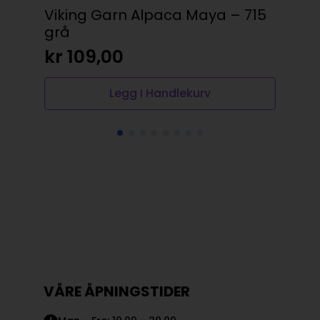
Viking Garn Alpaca Maya – 715
Gü
grå
69
kr
109,00
kr
Legg I Handlekurv
VÅRE ÅPNINGSTIDER