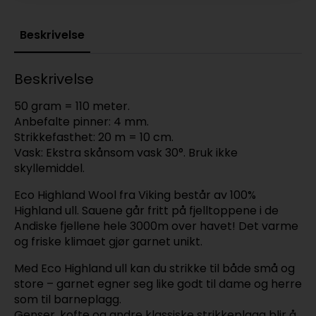
Beskrivelse
Beskrivelse
50 gram = 110 meter.
Anbefalte pinner: 4 mm.
Strikkefasthet: 20 m = 10 cm.
Vask: Ekstra skånsom vask 30°. Bruk ikke
skyllemiddel.
Eco Highland Wool fra Viking består av 100%
Highland ull. Sauene går fritt på fjelltoppene i de
Andiske fjellene hele 3000m over havet! Det varme
og friske klimaet gjør garnet unikt.
Med Eco Highland ull kan du strikke til både små og
store – garnet egner seg like godt til dame og herre
som til barneplagg.
Genser, kofte og andre klassiske strikkeplagg blir å