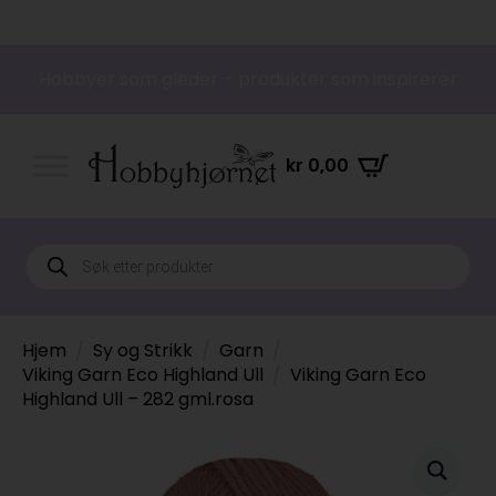
Hobbyer som gleder – produkter som inspirerer
kr
0,00
Products
search
Hjem
Sy og Strikk
Garn
Viking Garn Eco Highland Ull
Viking Garn Eco
Highland Ull – 282 gml.rosa