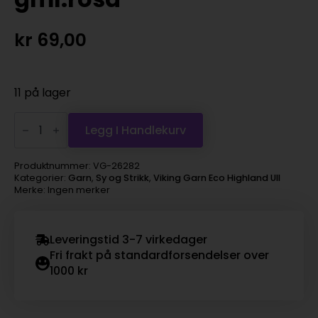
kr
69,00
11 på lager
Viking
Garn
Legg I Handlekurv
Eco
Highland
Ull
Produktnummer:
VG-26282
-
Kategorier:
Garn
,
Sy og Strikk
,
Viking Garn Eco Highland Ull
282
Merke: Ingen merker
gml.rosa
antall
Leveringstid 3-7 virkedager
Fri frakt på standardforsendelser over
1000 kr