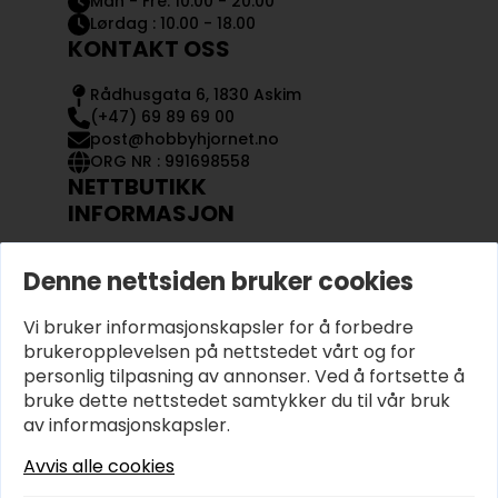
Man - Fre: 10.00 - 20.00
Lørdag : 10.00 - 18.00
KONTAKT OSS
Rådhusgata 6, 1830 Askim
(+47) 69 89 69 00
post@hobbyhjornet.no
ORG NR : 991698558
NETTBUTIKK
INFORMASJON
KONTAKT OSS
Denne nettsiden bruker cookies
OM OSS
MIN KONTO
Vi bruker informasjonskapsler for å forbedre
KJØPSVILKÅR OG BETINGELSER
PERSONVERN
brukeropplevelsen på nettstedet vårt og for
personlig tilpasning av annonser. Ved å fortsette å
bruke dette nettstedet samtykker du til vår bruk
av informasjonskapsler.
Avvis alle cookies