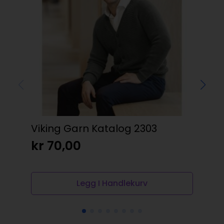
Viking Garn Katalog 2303
Gü
30
kr
70,00
kr
Legg I Handlekurv