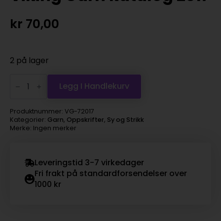
kr
70,00
2 på lager
Viking
Garn
Legg I Handlekurv
katalog
2017
antall
Produktnummer:
VG-72017
Kategorier:
Garn
,
Oppskrifter
,
Sy og Strikk
Merke: Ingen merker
Leveringstid 3-7 virkedager
Fri frakt på standardforsendelser over
1000 kr