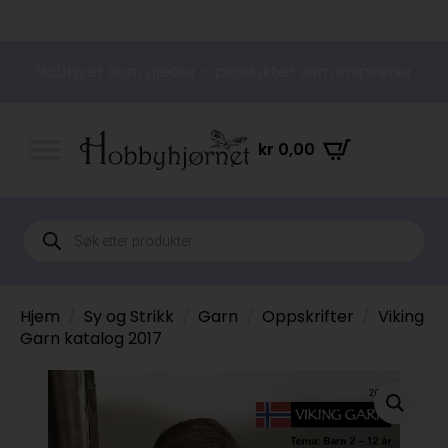
Hobbyer som gleder – produkter som inspirerer
kr
0,00
Products
search
Hjem
Sy og Strikk
Garn
Oppskrifter
Viking
Garn katalog 2017