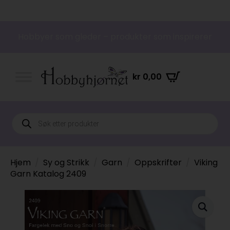
Hobbyer som gleder – produkter som inspirerer
kr
0,00
Products
search
Hjem
Sy og Strikk
Garn
Oppskrifter
Viking
Garn Katalog 2409