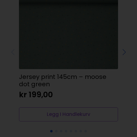
Jersey print 145cm – moose
Sa
dot green
gr
kr
199,00
kr
Legg I Handlekurv