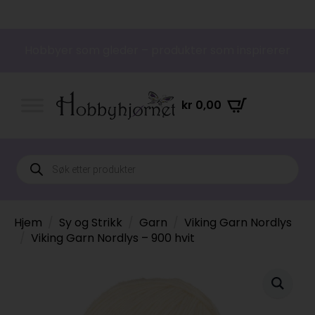
Hobbyer som gleder – produkter som inspirerer
kr
0,00
Products
search
Hjem
Sy og Strikk
Garn
Viking Garn Nordlys
Viking Garn Nordlys – 900 hvit