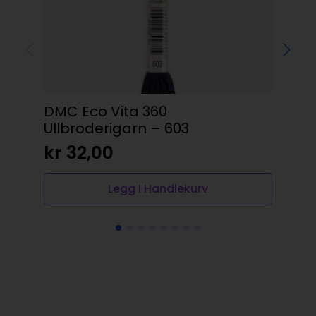
DMC Eco Vita 360
DM
Ullbroderigarn – 603
kr
kr
32,00
Legg I Handlekurv