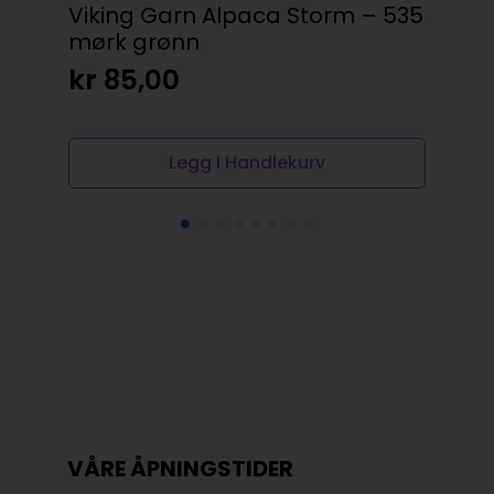
Viking Garn Alpaca Storm – 535
Vik
mørk grønn
No
je
kr
85,00
kr
Legg I Handlekurv
VÅRE ÅPNINGSTIDER