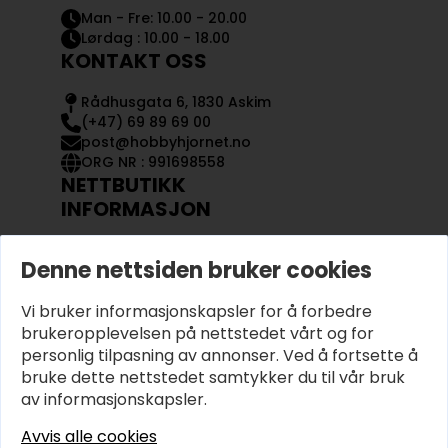
Man - Fre: 10.00 - 20.00
Lørdag : 10.00 - 18.00
KONTAKT OSS
Rådhusgata 6, 1830 Askim
(+47) 69 89 69 00
post@hobbyhjornet.no
ORG NR : 991698558
NETTBUTIKK
INFORMASJON
KONTAKT OSS
Denne nettsiden bruker cookies
OM OSS
MIN KONTO
Vi bruker informasjonskapsler for å forbedre
KJØPSVILKÅR OG BETINGELSER
PERSONVERN
brukeropplevelsen på nettstedet vårt og for
personlig tilpasning av annonser. Ved å fortsette å
bruke dette nettstedet samtykker du til vår bruk
av informasjonskapsler.
Avvis alle cookies