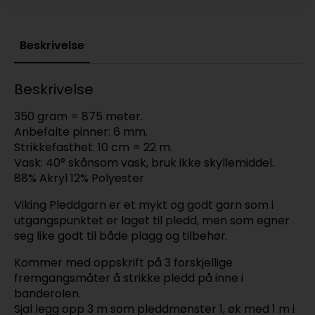
Beskrivelse
Beskrivelse
350 gram = 875 meter.
Anbefalte pinner: 6 mm.
Strikkefasthet: 10 cm = 22 m.
Vask: 40° skånsom vask, bruk ikke skyllemiddel.
88% Akryl 12% Polyester
Viking Pleddgarn er et mykt og godt garn som i
utgangspunktet er laget til pledd, men som egner
seg like godt til både plagg og tilbehør.
Kommer med oppskrift på 3 forskjellige
fremgangsmåter å strikke pledd på inne i
banderolen.
Sjal legg opp 3 m som pleddmønster 1, øk med 1 m i