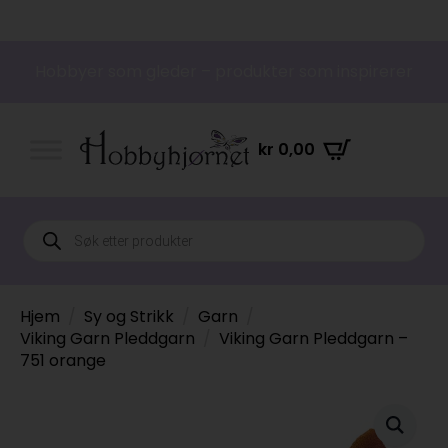
Hobbyer som gleder – produkter som inspirerer
kr
0,00
Products
search
Hjem
Sy og Strikk
Garn
Viking Garn Pleddgarn
Viking Garn Pleddgarn –
751 orange