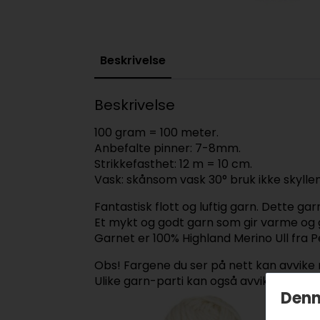
Beskrivelse
Beskrivelse
100 gram = 100 meter.
Anbefalte pinner: 7-8mm.
Strikkefasthet: 12 m = 10 cm.
Vask: skånsom vask 30° bruk ikke skylle
Fantastisk flott og luftig garn. Dette gar
Et mykt og godt garn som gir varme og 
Garnet er 100% Highland Merino Ull fra P
Obs! Fargene du ser på nett kan avvike n
Ulike garn-parti kan også avvike i noen 
Denn