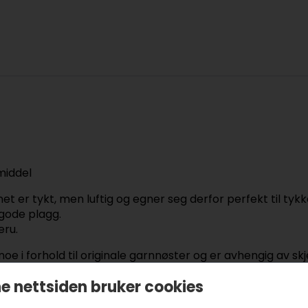
middel
net er tykt, men luftig og egner seg derfor perfekt til tyk
gode plagg.
eru.
oe i forhold til originale garnnøster og er avhengig av sk
grad fra fargebad til fargebad.
e nettsiden bruker cookies