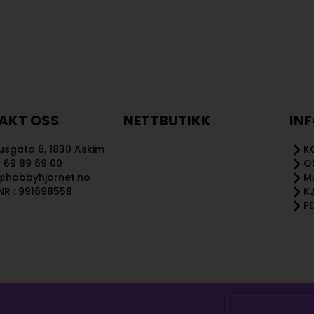
AKT OSS
NETTBUTIKK
IN
sgata 6, 1830 Askim
K
 69 89 69 00
O
@hobbyhjornet.no
M
R : 991698558
K
P