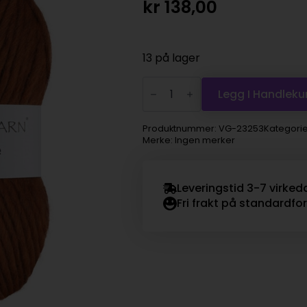
kr
138,00
13 på lager
Viking
Garn
Legg I Handleku
Snorre
-
253
Produktnummer:
VG-23253
Kategorie
rust
Merke: Ingen merker
antall
Leveringstid 3-7 virked
Fri frakt på standardfo