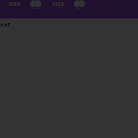
en AS