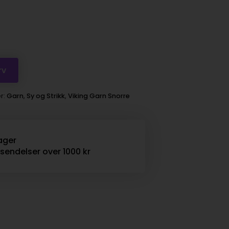
rv
r:
Garn
,
Sy og Strikk
,
Viking Garn Snorre
ager
rsendelser over 1000 kr