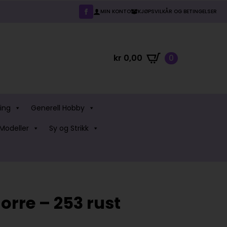
MIN KONTO
KJØPSVILKÅR OG BETINGELSER
kr
0,00
0
ing
Generell Hobby
Modeller
Sy og Strikk
orre – 253 rust