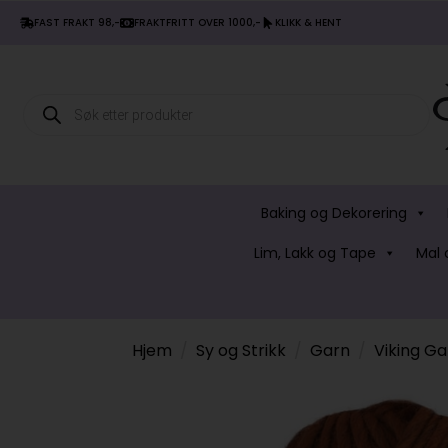
FAST FRAKT 98,-
FRAKTFRITT OVER 1000,-
KLIKK & HENT
Products
search
Baking og Dekorering
Lim, Lakk og Tape
Mal 
Hjem
Sy og Strikk
Garn
Viking Ga