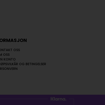
FORMASJON
ONTAKT OSS
M OSS
IN KONTO
JØPSVILKÅR OG BETINGELSER
ERSONVERN