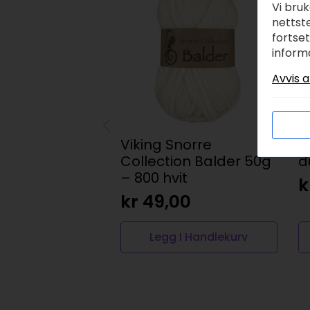
Vi bru
nettste
fortse
inform
Avvis a
Viking Snorre
S
Collection Balder 50g
d
– 800 hvit
k
kr
49,00
Legg I Handlekurv