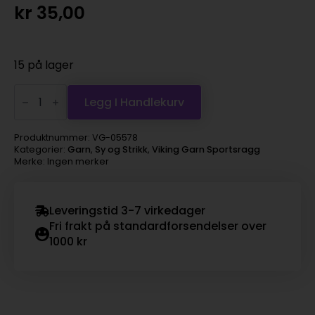
kr
35,00
15 på lager
Viking
Garn
Legg I Handlekurv
Sportsragg
-
578
Produktnummer:
VG-05578
mørk
Kategorier:
Garn
,
Sy og Strikk
,
Viking Garn Sportsragg
lyng
Merke: Ingen merker
antall
Leveringstid 3-7 virkedager
Fri frakt på standardforsendelser over
1000 kr