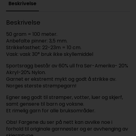
Beskrivelse
Beskrivelse
50 gram = 100 meter.
Anbefalte pinner: 3,5 mm.
Strikkefasthet: 22-23m = 10 cm.
Vask: vask 30° bruk ikke skyllemiddel
Sportsragg består av 60% ull fra Sør-Amerika- 20%
Akryl-20% Nylon.
Garnet er ekstremt mykt og godt å strikke av.
Norges største strømpegarn!
Egner seg godt til strømper, votter, luer og skjerf,
samt gensere til barn og voksne.
Et rimelig garn for alle bruksområder.
Obs! Fargene du ser på nett kan avvike noe i
forhold til originale garnnøster og er avvhenging av
skjermtype.