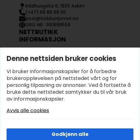
Rådhusgata 6, 1830 Askim
(+47) 69 89 69 00
post@hobbyhjornet.no
ORG NR : 991698558
NETTBUTIKK
INFORMASJON
KONTAKT OSS
Denne nettsiden bruker cookies
OM OSS
MIN KONTO
Vi bruker informasjonskapsler for å forbedre
KJØPSVILKÅR OG BETINGELSER
PERSONVERN
brukeropplevelsen på nettstedet vårt og for
personlig tilpasning av annonser. Ved å fortsette å
bruke dette nettstedet samtykker du til vår bruk
av informasjonskapsler.
Avvis alle cookies
Godkjenn alle