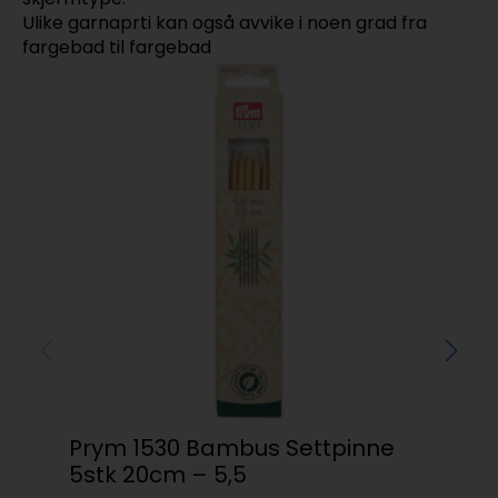
Ulike garnaprti kan også avvike i noen grad fra
fargebad til fargebad
Prym 1530 Bambus Settpinne
DMC
5stk 20cm – 5,5
rø