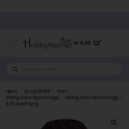
Hobbyer som gleder – produkter som inspirerer
kr
0,00
Products
search
Hjem
Sy og Strikk
Garn
Viking Garn Sportsragg
Viking Garn Sportsragg –
578 mørk lyng