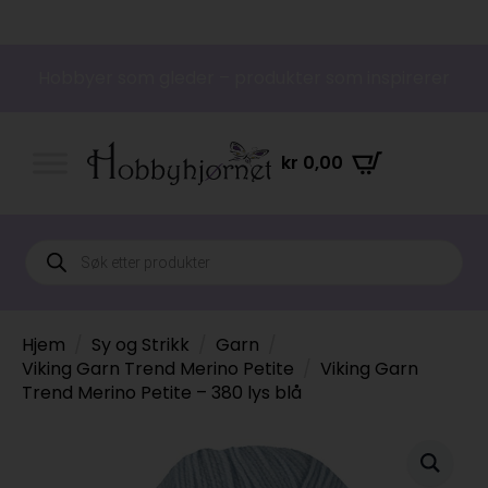
Hobbyer som gleder – produkter som inspirerer
kr
0,00
Products
search
Hjem
Sy og Strikk
Garn
Viking Garn Trend Merino Petite
Viking Garn
Trend Merino Petite – 380 lys blå