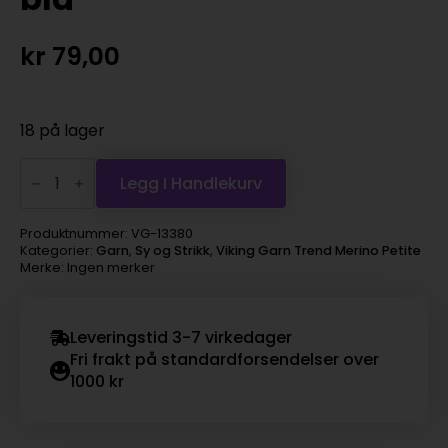
kr
79,00
18 på lager
Viking
Garn
Legg I Handlekurv
Trend
Merino
Petite
Produktnummer:
VG-13380
-
Kategorier:
Garn
,
Sy og Strikk
,
Viking Garn Trend Merino Petite
380
Merke: Ingen merker
lys
blå
antall
Leveringstid 3-7 virkedager
Fri frakt på standardforsendelser over
1000 kr