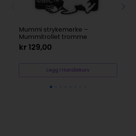
Mummi strykemerke –
Vi
Mummitrollet tromme
be
kr
129,00
kr
Legg I Handlekurv