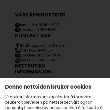
VÅRE ÅPNINGSTIDER
Man - Fre: 10.00 - 20.00
Lørdag : 10.00 - 18.00
KONTAKT OSS
Rådhusgata 6, 1830 Askim
(+47) 69 89 69 00
post@hobbyhjornet.no
ORG NR : 991698558
NETTBUTIKK
INFORMASJON
KONTAKT OSS
Denne nettsiden bruker cookies
OM OSS
MIN KONTO
Vi bruker informasjonskapsler for å forbedre
KJØPSVILKÅR OG BETINGELSER
PERSONVERN
brukeropplevelsen på nettstedet vårt og for
personlig tilpasning av annonser. Ved å fortsette å