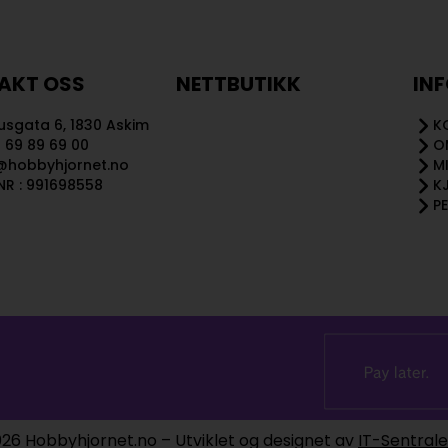
AKT OSS
NETTBUTIKK
IN
sgata 6, 1830 Askim
K
 69 89 69 00
O
@hobbyhjornet.no
M
R : 991698558
K
P
26 Hobbyhjornet.no – Utviklet og designet av
IT-Sentral