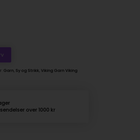
rv
r:
Garn
,
Sy og Strikk
,
Viking Garn Viking
ager
rsendelser over 1000 kr