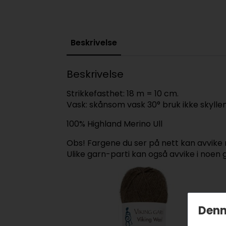
Beskrivelse
Beskrivelse
Strikkefasthet: 18 m = 10 cm.
Vask: skånsom vask 30° bruk ikke skylle
100% Highland Merino Ull
Obs! Fargene du ser på nett kan avvike n
Ulike garn-parti kan også avvike i noen 
Denn