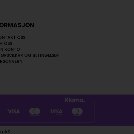
FORMASJON
ONTAKT OSS
M OSS
IN KONTO
JØPSVILKÅR OG BETINGELSER
ERSONVERN
en AS