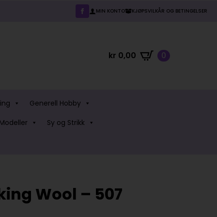
MIN KONTO
KJØPSVILKÅR OG BETINGELSER
kr
0,00
0
ing
Generell Hobby
Modeller
Sy og Strikk
king Wool – 507