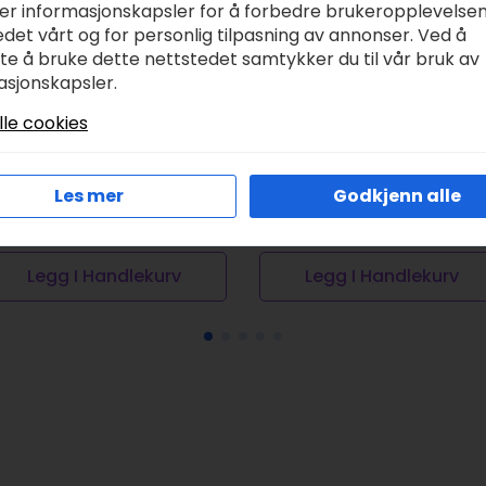
ker informasjonskapsler for å forbedre brukeropplevelse
det vårt og for personlig tilpasning av annonser. Ved å
tte å bruke dette nettstedet samtykker du til vår bruk av
asjonskapsler.
lle cookies
iking Garn Nordlys –
DIY Marky stempel
55 multi
blå
range/brun
kr
249,00
Les mer
Godkjenn alle
r
110,00
Legg I Handlekurv
Legg I Handlekurv