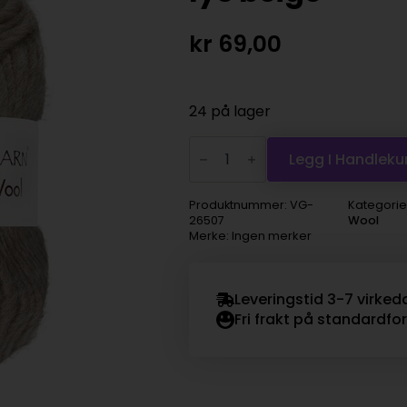
kr
69,00
24 på lager
Viking
Garn
Legg I Handleku
Viking
Wool
-
Produktnummer:
VG-
Kategorie
507
26507
Wool
lys
Merke: Ingen merker
beige
antall
Leveringstid 3-7 virked
Fri frakt på standardfo