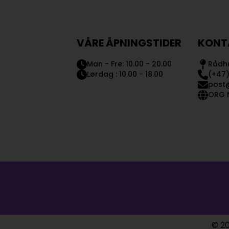
VÅRE ÅPNINGSTIDER
KONT
Man - Fre: 10.00 - 20.00
Rådhu
Lørdag : 10.00 - 18.00
(+47)
post
ORG N
© 20