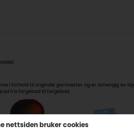
middel
oe i forhold til originale garnnøster og er avhengig av sk
grad fra fargebad til fargebad.
e nettsiden bruker cookies