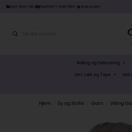
FAST FRAKT 98,-
FRAKTFRITT OVER 1000,-
KLIKK & HENT
Products
search
Baking og Dekorering
Lim, Lakk og Tape
Mal 
Hjem
Sy og Strikk
Garn
Viking Ga