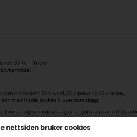
sthet: 22 m = 10 cm.
 skyllemiddel
gsgarn produsert i 50% wool, 25 Alpaca og 25% Nylon,
og kan med fordel brukes til utendørsplagg.
, kvalitet og holdbarhet, og er et garn som er lett å job
e nettsiden bruker cookies
oe i forhold til originale garnnøster og er avhengig av sk
grad fra fargebad til fargebad.