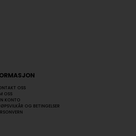
FORMASJON
ONTAKT OSS
M OSS
IN KONTO
JØPSVILKÅR OG BETINGELSER
ERSONVERN