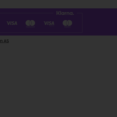
en AS