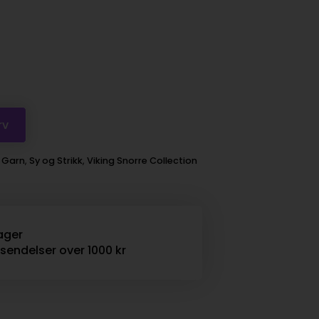
rv
:
Garn
,
Sy og Strikk
,
Viking Snorre Collection
ager
rsendelser over 1000 kr