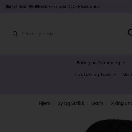
FAST FRAKT 98,-
FRAKTFRITT OVER 1000,-
KLIKK & HENT
Products
search
Baking og Dekorering
Lim, Lakk og Tape
Mal 
Hjem
Sy og Strikk
Garn
Viking Sn