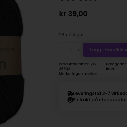
kr
39,00
26 på lager
Viking
Snorre
Legg I Handleku
Collection
Idun
-
Produktnummer:
VG-
Kategorier
603
36603
Idun
sort
Merke: Ingen merker
antall
Leveringstid 3-7 virked
Fri frakt på standardfo