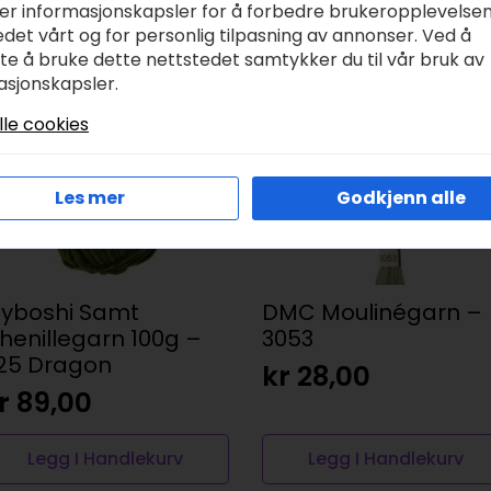
ker informasjonskapsler for å forbedre brukeropplevelse
det vårt og for personlig tilpasning av annonser. Ved å
tte å bruke dette nettstedet samtykker du til vår bruk av
asjonskapsler.
lle cookies
Les mer
Godkjenn alle
yboshi Samt
DMC Moulinégarn –
henillegarn 100g –
3053
25 Dragon
kr
28,00
r
89,00
Legg I Handlekurv
Legg I Handlekurv