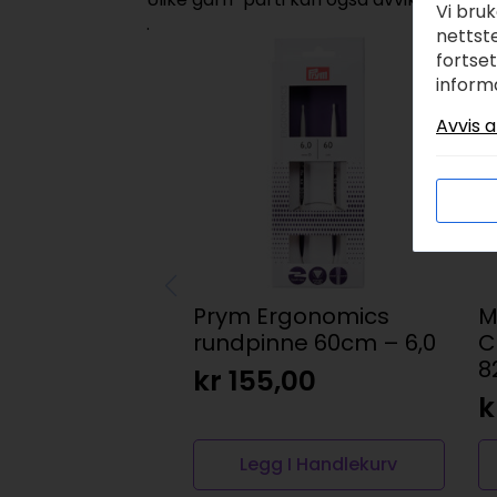
Vi bru
.
nettste
fortse
inform
Avvis a
Prym Ergonomics
M
rundpinne 60cm – 6,0
C
8
kr
155,00
k
Legg I Handlekurv