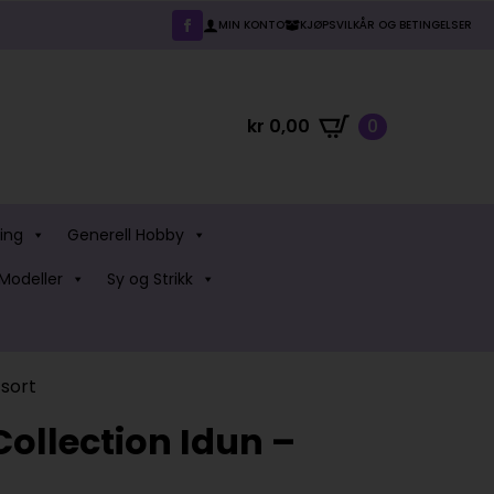
MIN KONTO
KJØPSVILKÅR OG BETINGELSER
kr
0,00
0
ing
Generell Hobby
Modeller
Sy og Strikk
 sort
Collection Idun –