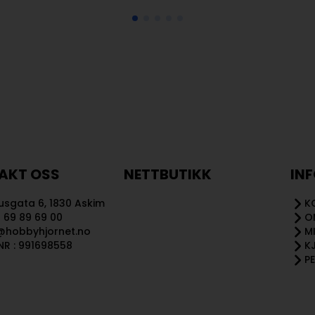
AKT OSS
NETTBUTIKK
IN
sgata 6, 1830 Askim
K
 69 89 69 00
O
@hobbyhjornet.no
M
R : 991698558
K
P