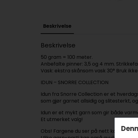
Beskrivelse
Beskrivelse
50 gram = 100 meter.
Anbefalte pinner: 3,5 og 4 mm. Strikkefa
Vask: ekstra skånsom vask 30° Bruk ikke
IDUN – SNORRE COLLECTION
Idun fra Snorre Collection er et hverda
som gjør garnet allsidig og slitesterkt, 
Idun er et mykt garn som gir både varme
Et utmerket valg!
Denn
Obs! Fargene du ser på nett kan avvike n
Ulike garn-parti kan også avvike i noen 