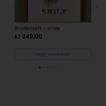
Broderisett – smile
DM
kr
249,00
kr
Legg I Handlekurv