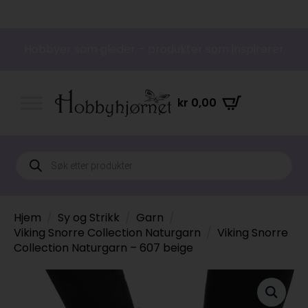
Hobbyer som gleder – produkter som inspirerer
kr
0,00
Products
search
Hjem
Sy og Strikk
Garn
Viking Snorre Collection Naturgarn
Viking Snorre
Collection Naturgarn – 607 beige