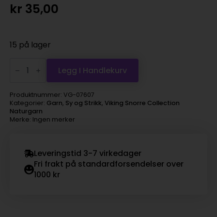
kr
35,00
15 på lager
Viking
Snorre
Legg I Handlekurv
Collection
Naturgarn
-
Produktnummer:
VG-07607
607
Kategorier:
Garn
,
Sy og Strikk
,
Viking Snorre Collection
beige
Naturgarn
antall
Merke: Ingen merker
Leveringstid 3-7 virkedager
Fri frakt på standardforsendelser over
1000 kr