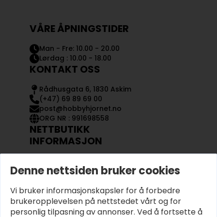
VÅRE ÅPNINGSTIDER
Man - Fre: 10.00 - 20.00
Lørdag : 10.00 - 18.00
KONTAKT OSS
Rådhusgata 6, 1830 Askim
(+47) 69 89 69 00
post@hobbyhjornet.no
ORG NR : 991698558
NETTBUTIKK
INFORMASJON
KONTAKT OSS
Denne nettsiden bruker cookies
OM OSS
MIN KONTO
Vi bruker informasjonskapsler for å forbedre
KJØPSVILKÅR OG BETINGELSER
PERSONVERN
brukeropplevelsen på nettstedet vårt og for
personlig tilpasning av annonser. Ved å fortsette å