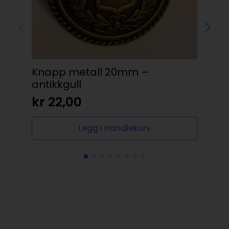
Knapp metall 20mm –
Gü
antikkgull
20
kr
22,00
kr
Legg I Handlekurv