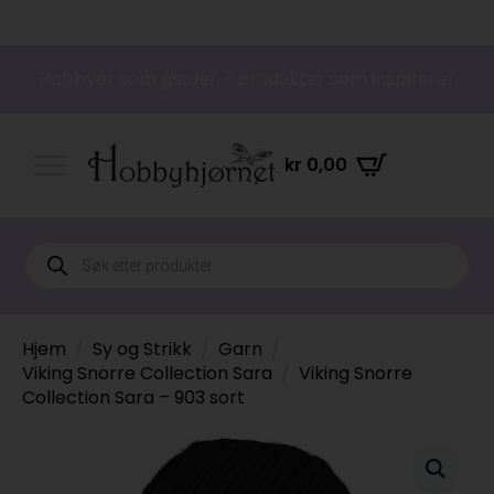
Hobbyer som gleder – produkter som inspirerer
kr
0,00
Products
search
Hjem
Sy og Strikk
Garn
Viking Snorre Collection Sara
Viking Snorre
Collection Sara – 903 sort