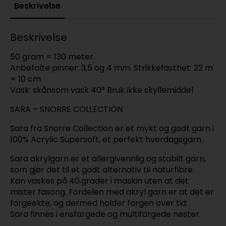
Beskrivelse
Beskrivelse
50 gram = 130 meter.
Anbefalte pinner: 3,5 og 4 mm. Strikkefasthet: 22 m
= 10 cm.
Vask: skånsom vask 40° Bruk ikke skyllemiddel
SARA – SNORRE COLLECTION
Sara fra Snorre Collection er et mykt og godt garn i
100% Acrylic Supersoft, et perfekt hverdagsgarn.
Sara akrylgarn er et allergivennlig og stabilt garn,
som gjør det til et godt alternativ til naturfibre.
Kan vaskes på 40.grader i maskin uten at det
mister fasong. Fordelen med akryl garn er at det er
fargeekte, og dermed holder fargen over tid.
Sara finnes i ensfargede og multifargede nøster.