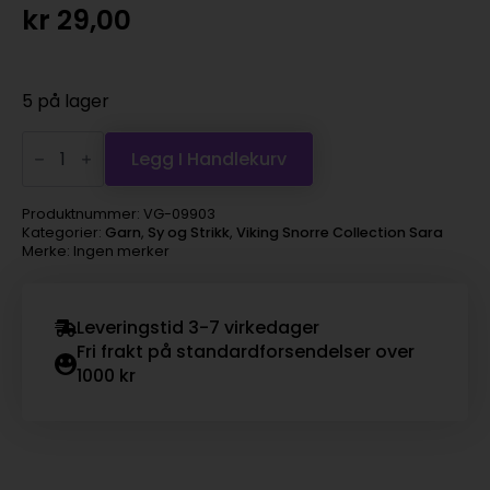
kr
29,00
5 på lager
Viking
Snorre
Legg I Handlekurv
Collection
Sara
-
Produktnummer:
VG-09903
903
Kategorier:
Garn
,
Sy og Strikk
,
Viking Snorre Collection Sara
sort
Merke: Ingen merker
antall
Leveringstid 3-7 virkedager
Fri frakt på standardforsendelser over
1000 kr