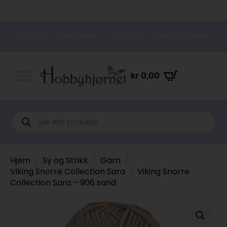
Hobbyer som gleder – produkter som inspirerer
kr
0,00
Products
search
Hjem
Sy og Strikk
Garn
Viking Snorre Collection Sara
Viking Snorre
Collection Sara – 906 sand