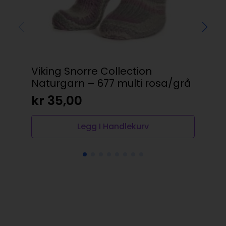
Viking Snorre Collection
Aid
Naturgarn – 677 multi rosa/grå
65
kr
35,00
kr
Legg I Handlekurv