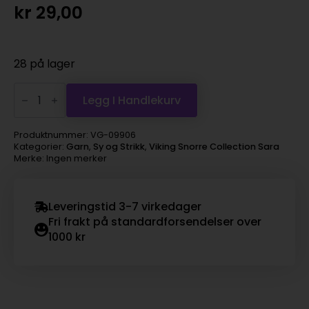
kr
29,00
28 på lager
Viking
Snorre
Legg I Handlekurv
Collection
Sara
-
Produktnummer:
VG-09906
906
Kategorier:
Garn
,
Sy og Strikk
,
Viking Snorre Collection Sara
sand
Merke: Ingen merker
antall
Leveringstid 3-7 virkedager
Fri frakt på standardforsendelser over
1000 kr