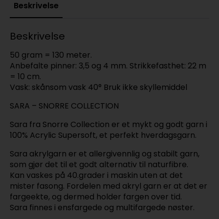
Beskrivelse
Beskrivelse
50 gram = 130 meter.
Anbefalte pinner: 3,5 og 4 mm. Strikkefasthet: 22 m
= 10 cm.
Vask: skånsom vask 40° Bruk ikke skyllemiddel
SARA – SNORRE COLLECTION
Sara fra Snorre Collection er et mykt og godt garn i
100% Acrylic Supersoft, et perfekt hverdagsgarn.
Sara akrylgarn er et allergivennlig og stabilt garn,
som gjør det til et godt alternativ til naturfibre.
Kan vaskes på 40.grader i maskin uten at det
mister fasong. Fordelen med akryl garn er at det er
fargeekte, og dermed holder fargen over tid.
Sara finnes i ensfargede og multifargede nøster.