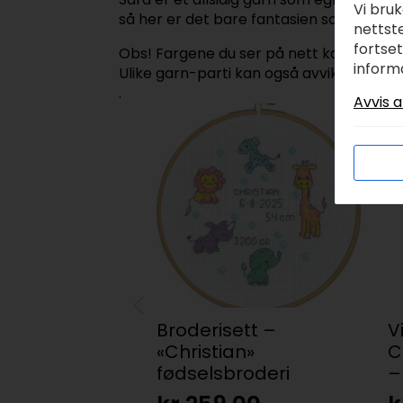
Vi bru
så her er det bare fantasien som setter g
nettste
fortse
Obs! Fargene du ser på nett kan avvike n
inform
Ulike garn-parti kan også avvike i noen 
.
Avvis a
Broderisett –
V
«Christian»
C
fødselsbroderi
–