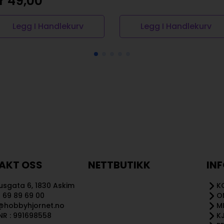
r
49,00
Legg I Handlekurv
Legg I Handlekurv
AKT OSS
NETTBUTIKK
IN
sgata 6, 1830 Askim
K
 69 89 69 00
O
@hobbyhjornet.no
M
R : 991698558
K