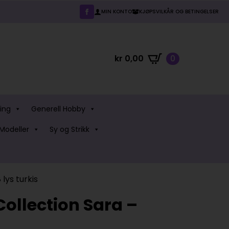
MIN KONTO
KJØPSVILKÅR OG BETINGELSER
kr
0,00
0
ing
Generell Hobby
Modeller
Sy og Strikk
lys turkis
Collection Sara –