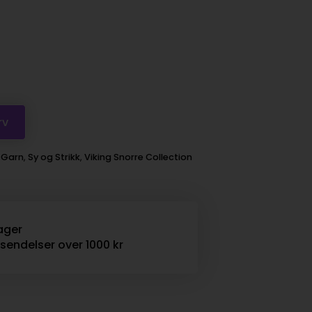
rv
:
Garn
,
Sy og Strikk
,
Viking Snorre Collection
ager
rsendelser over 1000 kr