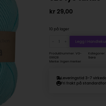
kr
29,00
10 på lager
Viking
Snorre
Legg I Handleku
Collection
Sara
-
Produktnummer:
VG-
Kategorier
928
09928
Sara
lys
Merke: Ingen merker
turkis
antall
Leveringstid 3-7 virked
Fri frakt på standardfo