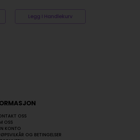
Legg I Handlekurv
Legg I Handl
FORMASJON
ONTAKT OSS
M OSS
IN KONTO
JØPSVILKÅR OG BETINGELSER