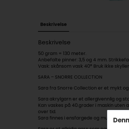
Beskrivelse
Beskrivelse
50 gram = 130 meter.
Anbefalte pinner: 3,5 og 4 mm. Strikkefa
Vask: skånsom vask 40° Bruk ikke skylle
SARA – SNORRE COLLECTION
Sara fra Snorre Collection er et mykt og
Sara akrylgarn er et allergivennlig og stab
Kan vaskes på 40.grader i maskin uten a
over tid.
Sara finnes i ensfargede og multifargede
Denn
Sara er et allsidig garn som egner seg til