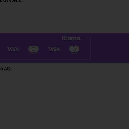
ERSONVERN
en AS