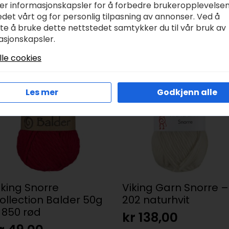
ker informasjonskapsler for å forbedre brukeropplevelse
renser for hva en vil lage av enten plagg, interiør eller ti
det vårt og for personlig tilpasning av annonser. Ved å
tte å bruke dette nettstedet samtykker du til vår bruk av
oe i forhold til originale garnnøster og er avhengig av sk
asjonskapsler.
grad fra fargebad til fargebad.
lle cookies
Les mer
Godkjenn alle
iking Snorre
Viking Garn Snorre –
ollection Balder 50g
202 naturhvit
 850 rød
kr
138,00