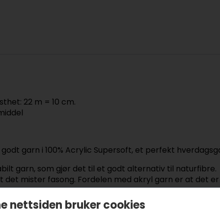
sthet: 22 m = 10 cm.
middel
 godt garn i 100% Acrylic Supersoft, et perfekt hverdagsg
ilt garn, som gjør det til et godt alternativ til naturfibre.
t det mister fasong. Fordelen med akryl garn er at det e
 nøster.
e nettsiden bruker cookies
 både strikking, hekling og brodering,