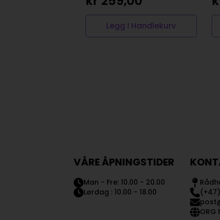
kr
259,00
k
Legg I Handlekurv
VÅRE ÅPNINGSTIDER
KONT
Man - Fre: 10.00 - 20.00
Rådhu
Lørdag : 10.00 - 18.00
(+47)
post
ORG N