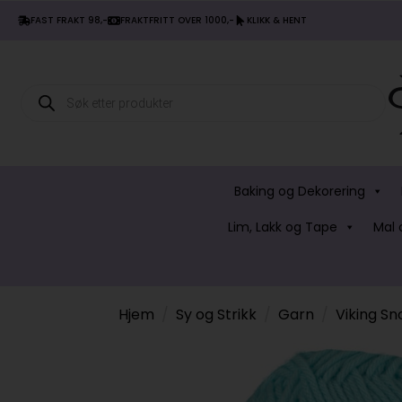
FAST FRAKT 98,-
FRAKTFRITT OVER 1000,-
KLIKK & HENT
Products
search
Baking og Dekorering
Lim, Lakk og Tape
Mal 
Hjem
Sy og Strikk
Garn
Viking Sn