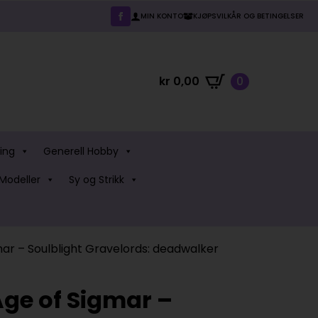
MIN KONTO
KJØPSVILKÅR OG BETINGELSER
kr
0,00
0
ing
Generell Hobby
Modeller
Sy og Strikk
r – Soulblight Gravelords: deadwalker
e of Sigmar –