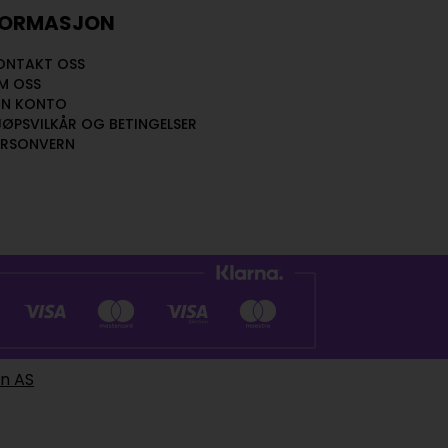
FORMASJON
ONTAKT OSS
M OSS
IN KONTO
JØPSVILKÅR OG BETINGELSER
ERSONVERN
en AS