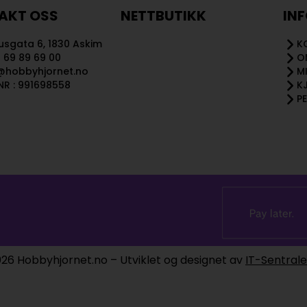
AKT OSS
NETTBUTIKK
IN
sgata 6, 1830 Askim
K
 69 89 69 00
O
@hobbyhjornet.no
M
R : 991698558
K
P
26 Hobbyhjornet.no – Utviklet og designet av
IT-Sentral