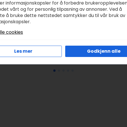
ker informasjonskapsler for å forbedre brukeropplevelse
det vårt og for personlig tilpasning av annonser. Ved å
tte å bruke dette nettstedet samtykker du til vår bruk av
EVELL Titanic 100
ITALERI 1:24 Range
asjonskapsler.
ears (special
Rover Police
dition) 1:400
kr
589,00
lle cookies
r
1.259,00
Les mer
Godkjenn alle
Legg I Handlekurv
Legg I Handlekurv