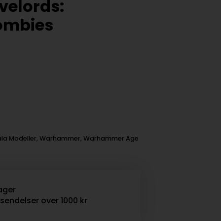
velords:
ombies
la Modeller
,
Warhammer
,
Warhammer Age
ager
rsendelser over 1000 kr