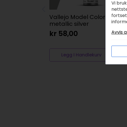
Vi bru
nettste
fortse
Vallejo Model Color –
R
inform
metallic silver
y
e
kr
58,00
Avvis a
k
Legg I Handlekurv