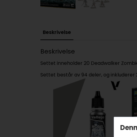
Beskrivelse
Beskrivelse
Settet inneholder 20 Deadwalker Zombies
Settet består av 94 deler, og inkluder
Denn