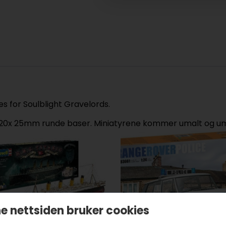
 for Soulblight Gravelords.
er 20x 25mm runde baser. Miniatyrene kommer umalt og u
e nettsiden bruker cookies