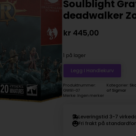
Soulblight Gra
deadwalker Z
kr
445,00
1 på lager
Legg I Handlekurv
Produktnummer:
Kategorier:
Ska
GW91-07
of Sigmar
Merke: Ingen merker
Leveringstid 3-7 virked
Fri frakt på standardfo