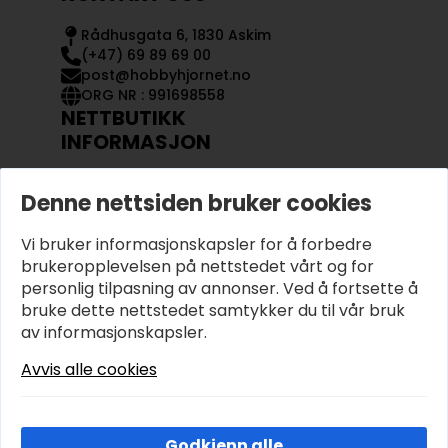
Rådhusgata 6, 1830 Askim
(+47) 69 89 69 00
post@hobbyhjornet.no
ORG NR : 991698558
NETTBUTIKK
INFORMASJON
KONTAKT OSS
Denne nettsiden bruker cookies
OM OSS
MIN KONTO
Vi bruker informasjonskapsler for å forbedre
KJØPSVILKÅR OG BETINGELSER
PERSONVERN
brukeropplevelsen på nettstedet vårt og for
personlig tilpasning av annonser. Ved å fortsette å
bruke dette nettstedet samtykker du til vår bruk
av informasjonskapsler.
Avvis alle cookies
Godkjenn alle