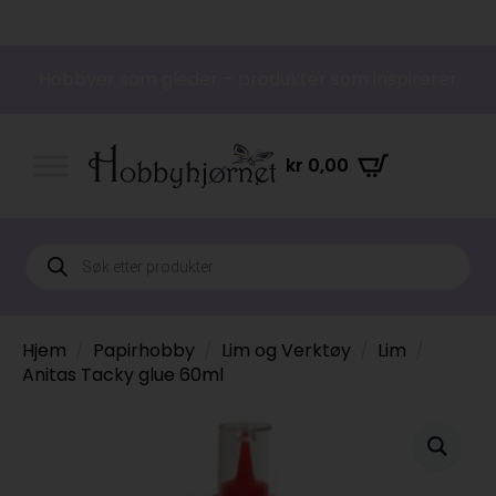
Hobbyer som gleder – produkter som inspirerer
kr
0,00
Products
search
Hjem
Papirhobby
Lim og Verktøy
Lim
Anitas Tacky glue 60ml