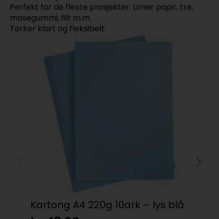
Perfekt for de fleste prosjekter. Limer papir, tre,
mosegummi, filt m.m.
Tørker klart og fleksibelt.
Kartong A4 220g 10ark – lys blå
Baz