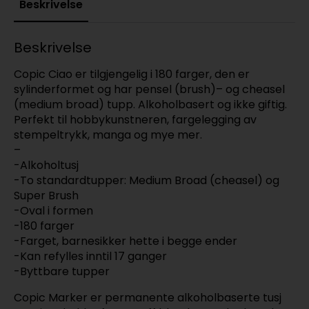
Beskrivelse
Beskrivelse
Copic Ciao er tilgjengelig i 180 farger, den er
sylinderformet og har pensel (brush)– og cheasel
(medium broad) tupp. Alkoholbasert og ikke giftig.
Perfekt til hobbykunstneren, fargelegging av
stempeltrykk, manga og mye mer.
–
-Alkoholtusj
-To standardtupper: Medium Broad (cheasel) og
Super Brush
-Oval i formen
-180 farger
-Farget, barnesikker hette i begge ender
-Kan refylles inntil 17 ganger
-Byttbare tupper
Copic Marker er permanente alkoholbaserte tusj