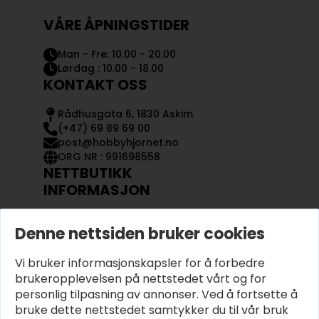
VÅRE ÅPNINGSTIDER
Man - Fre: 10.00 - 20.00
Lørdag : 10.00 - 18.00
KONTAKT OSS
Rådhusgata 6, 1830 Askim
(+47) 69 89 69 00
post@hobbyhjornet.no
ORG NR : 991698558
NETTBUTIKK
INFORMASJON
KONTAKT OSS
Denne nettsiden bruker cookies
OM OSS
MIN KONTO
Vi bruker informasjonskapsler for å forbedre
KJØPSVILKÅR OG BETINGELSER
PERSONVERN
brukeropplevelsen på nettstedet vårt og for
personlig tilpasning av annonser. Ved å fortsette å
bruke dette nettstedet samtykker du til vår bruk