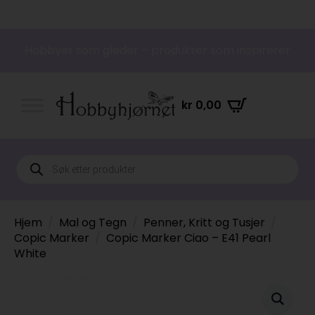
Hobbyer som gleder – produkter som inspirerer
kr
0,00
Products
search
Hjem
Mal og Tegn
Penner, Kritt og Tusjer
Copic Marker
Copic Marker Ciao – E41 Pearl
White