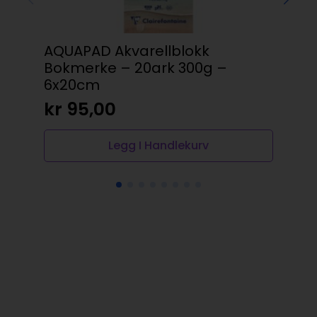
AQUAPAD Akvarellblokk
Ma
Bokmerke – 20ark 300g –
gul
6x20cm
kr
kr
95,00
Legg I Handlekurv