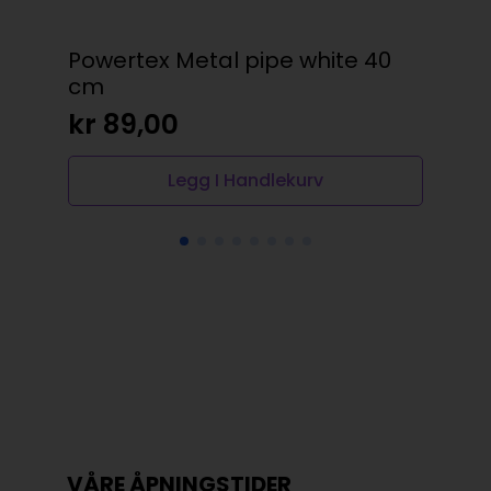
Powertex Metal pipe white 40
Cd
cm
350
kr
89,00
kr
Legg I Handlekurv
VÅRE ÅPNINGSTIDER