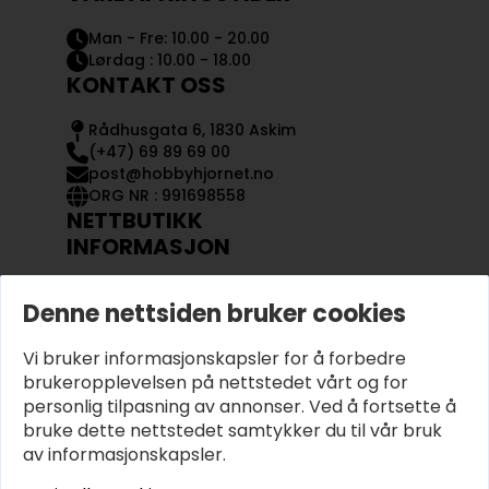
Man - Fre: 10.00 - 20.00
Lørdag : 10.00 - 18.00
KONTAKT OSS
Rådhusgata 6, 1830 Askim
(+47) 69 89 69 00
post@hobbyhjornet.no
ORG NR : 991698558
NETTBUTIKK
INFORMASJON
KONTAKT OSS
Denne nettsiden bruker cookies
OM OSS
MIN KONTO
Vi bruker informasjonskapsler for å forbedre
KJØPSVILKÅR OG BETINGELSER
PERSONVERN
brukeropplevelsen på nettstedet vårt og for
personlig tilpasning av annonser. Ved å fortsette å
bruke dette nettstedet samtykker du til vår bruk
av informasjonskapsler.