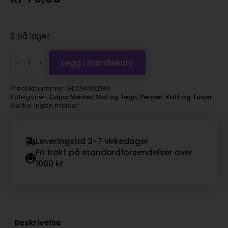
2 på lager
Copic
Marker
Legg I Handlekurv
Ciao
–
YR16
Produktnummer:
GLO94002190
Apricot
Kategorier:
Copic Marker
,
Mal og Tegn
,
Penner, Kritt og Tusjer
antall
Merke: Ingen merker
Leveringstid 3-7 virkedager
Fri frakt på standardforsendelser over
1000 kr
Beskrivelse