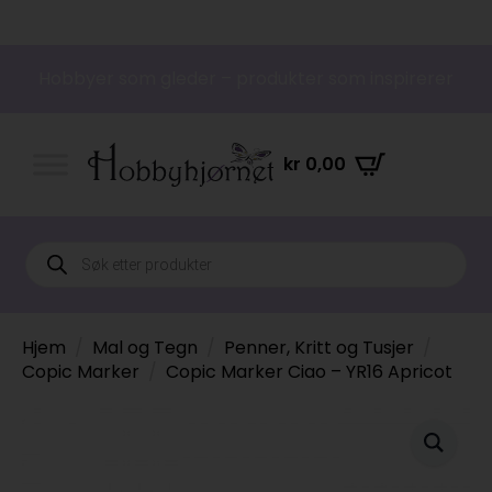
Hobbyer som gleder – produkter som inspirerer
kr
0,00
Products
search
Hjem
Mal og Tegn
Penner, Kritt og Tusjer
Copic Marker
Copic Marker Ciao – YR16 Apricot