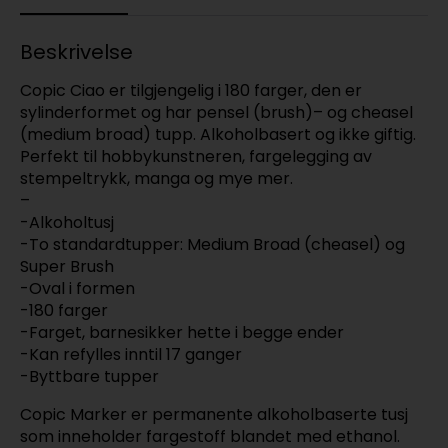
Beskrivelse
Copic Ciao er tilgjengelig i 180 farger, den er
sylinderformet og har pensel (brush)– og cheasel
(medium broad) tupp. Alkoholbasert og ikke giftig.
Perfekt til hobbykunstneren, fargelegging av
stempeltrykk, manga og mye mer.
–
-Alkoholtusj
-To standardtupper: Medium Broad (cheasel) og
Super Brush
-Oval i formen
-180 farger
-Farget, barnesikker hette i begge ender
-Kan refylles inntil 17 ganger
-Byttbare tupper
Copic Marker er permanente alkoholbaserte tusj
som inneholder fargestoff blandet med ethanol.