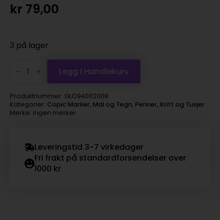
kr
79,00
3 på lager
Copic
Marker
Legg I Handlekurv
Ciao
–
W3
Produktnummer:
GLO94002008
Warm
Kategorier:
Copic Marker
,
Mal og Tegn
,
Penner, Kritt og Tusjer
Gray
Merke: Ingen merker
No.3
antall
Leveringstid 3-7 virkedager
Fri frakt på standardforsendelser over
1000 kr