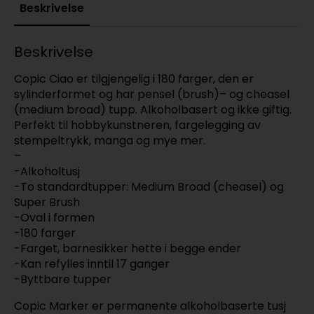
Beskrivelse
Beskrivelse
Copic Ciao er tilgjengelig i 180 farger, den er
sylinderformet og har pensel (brush)– og cheasel
(medium broad) tupp. Alkoholbasert og ikke giftig.
Perfekt til hobbykunstneren, fargelegging av
stempeltrykk, manga og mye mer.
–
-Alkoholtusj
-To standardtupper: Medium Broad (cheasel) og
Super Brush
-Oval i formen
-180 farger
-Farget, barnesikker hette i begge ender
-Kan refylles inntil 17 ganger
-Byttbare tupper
Copic Marker er permanente alkoholbaserte tusj