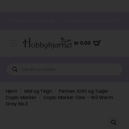
Hobbyer som gleder – produkter som inspirerer
kr
0,00
Products
search
Hjem
Mal og Tegn
Penner, Kritt og Tusjer
Copic Marker
Copic Marker Ciao – W3 Warm
Gray No.3