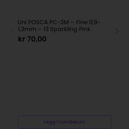
Uni POSCA PC-3M – Fine 0,9-
Cd
1,3mm – 13 Sparkling Pink
82
kr
70,00
kr
Legg I Handlekurv